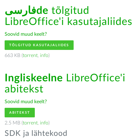
فارسىde
tõlgitud
LibreOffice'i kasutajaliides
Soovid muud keelt?
TÕLGITUD KASUTAJALIIDES
663 KB (
torrent
,
info
)
Ingliskeelne
LibreOffice'i
abitekst
Soovid muud keelt?
ABITEKST
2.5 MB (
torrent
,
info
)
SDK ja lähtekood