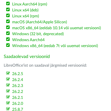
Linux Aarch64 (rpm)
Linux x64 (deb)
Linux x64 (rpm)
macOS (Aarch64/Apple Silicon)
macOS x86_64 (eeldab 10.14 või uuemat versiooni)
Windows (32 bit, deprecated)
Windows Aarch64
Windows x86_64 (eedab 7t või uuemat versiooni)
Saadaolevad versioonid
LibreOffice'ist on saadaval järgmised versioonid:
26.2.5
26.2.4
26.2.3
26.2.2
26.2.1
26.2.0
25.8.7