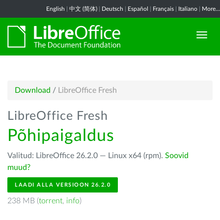
English
|
中文 (简体)
|
Deutsch
|
Español
|
Français
|
Italiano
|
More...
Download
/
LibreOffice Fresh
LibreOffice Fresh
Põhipaigaldus
Valitud: LibreOffice 26.2.0 — Linux x64 (rpm).
Soovid
muud?
LAADI ALLA VERSIOON 26.2.0
238 MB (
torrent
,
info
)