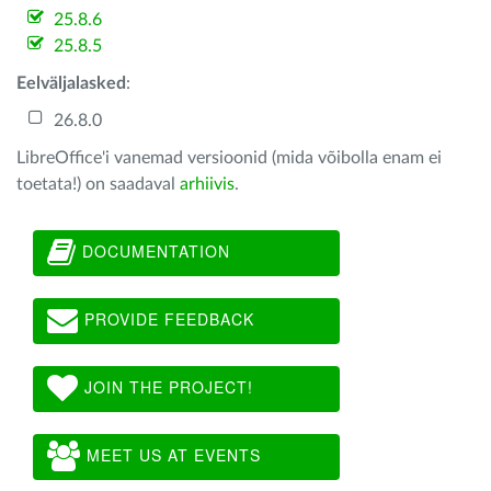
25.8.6
25.8.5
Eelväljalasked
:
26.8.0
LibreOffice'i vanemad versioonid (mida võibolla enam ei
toetata!) on saadaval
arhiivis
.
DOCUMENTATION
PROVIDE FEEDBACK
JOIN THE PROJECT!
MEET US AT EVENTS