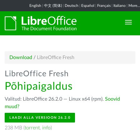
English
|
中文 (简体)
|
Deutsch
|
Español
|
Français
|
Italiano
|
More...
Download
/
LibreOffice Fresh
LibreOffice Fresh
Põhipaigaldus
Valitud: LibreOffice 26.2.0 — Linux x64 (rpm).
Soovid
muud?
LAADI ALLA VERSIOON 26.2.0
238 MB (
torrent
,
info
)