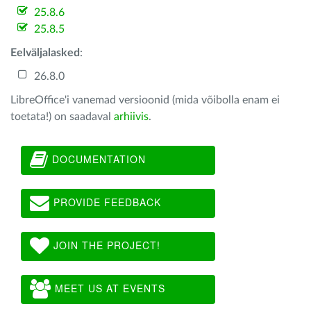
25.8.6
25.8.5
Eelväljalasked
:
26.8.0
LibreOffice'i vanemad versioonid (mida võibolla enam ei
toetata!) on saadaval
arhiivis
.
DOCUMENTATION
PROVIDE FEEDBACK
JOIN THE PROJECT!
MEET US AT EVENTS