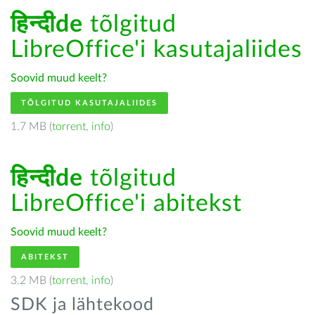
हिन्दीde
tõlgitud
LibreOffice'i kasutajaliides
Soovid muud keelt?
TÕLGITUD KASUTAJALIIDES
1.7 MB (
torrent
,
info
)
हिन्दीde
tõlgitud
LibreOffice'i abitekst
Soovid muud keelt?
ABITEKST
3.2 MB (
torrent
,
info
)
SDK ja lähtekood