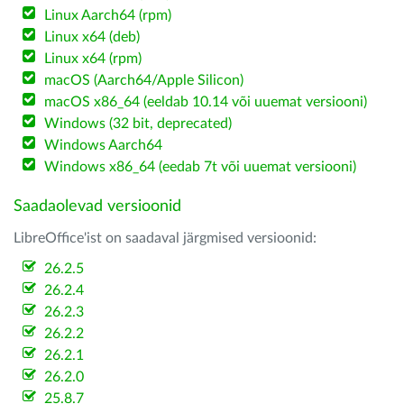
Linux Aarch64 (rpm)
Linux x64 (deb)
Linux x64 (rpm)
macOS (Aarch64/Apple Silicon)
macOS x86_64 (eeldab 10.14 või uuemat versiooni)
Windows (32 bit, deprecated)
Windows Aarch64
Windows x86_64 (eedab 7t või uuemat versiooni)
Saadaolevad versioonid
LibreOffice'ist on saadaval järgmised versioonid:
26.2.5
26.2.4
26.2.3
26.2.2
26.2.1
26.2.0
25.8.7