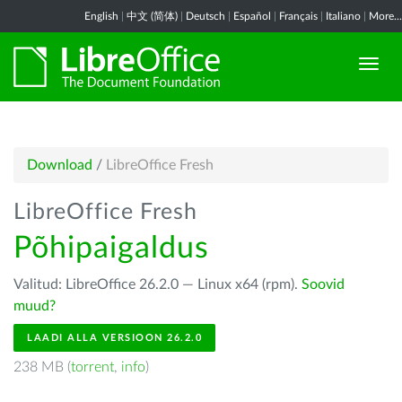
English
|
中文 (简体)
|
Deutsch
|
Español
|
Français
|
Italiano
|
More...
Download
/
LibreOffice Fresh
LibreOffice Fresh
Põhipaigaldus
Valitud: LibreOffice 26.2.0 — Linux x64 (rpm).
Soovid
muud?
LAADI ALLA VERSIOON 26.2.0
238 MB (
torrent
,
info
)