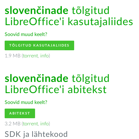
slovenčinade
tõlgitud
LibreOffice'i kasutajaliides
Soovid muud keelt?
TÕLGITUD KASUTAJALIIDES
1.9 MB (
torrent
,
info
)
slovenčinade
tõlgitud
LibreOffice'i abitekst
Soovid muud keelt?
ABITEKST
3.2 MB (
torrent
,
info
)
SDK ja lähtekood