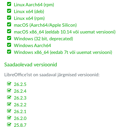
Linux Aarch64 (rpm)
Linux x64 (deb)
Linux x64 (rpm)
macOS (Aarch64/Apple Silicon)
macOS x86_64 (eeldab 10.14 või uuemat versiooni)
Windows (32 bit, deprecated)
Windows Aarch64
Windows x86_64 (eedab 7t või uuemat versiooni)
Saadaolevad versioonid
LibreOffice'ist on saadaval järgmised versioonid:
26.2.5
26.2.4
26.2.3
26.2.2
26.2.1
26.2.0
25.8.7