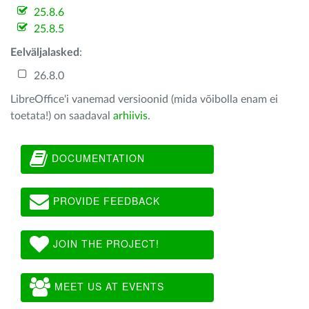
25.8.6
25.8.5
Eelväljalasked
:
26.8.0
LibreOffice'i vanemad versioonid (mida võibolla enam ei
toetata!) on saadaval
arhiivis
.
DOCUMENTATION
PROVIDE FEEDBACK
JOIN THE PROJECT!
MEET US AT EVENTS