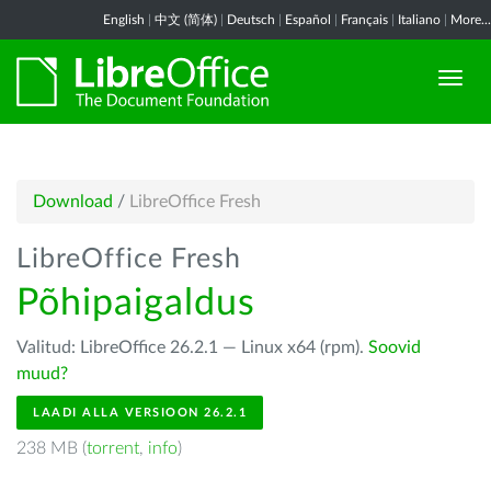
English
|
中文 (简体)
|
Deutsch
|
Español
|
Français
|
Italiano
|
More...
Download
/
LibreOffice Fresh
LibreOffice Fresh
Põhipaigaldus
Valitud: LibreOffice 26.2.1 — Linux x64 (rpm).
Soovid
muud?
LAADI ALLA VERSIOON 26.2.1
238 MB (
torrent
,
info
)