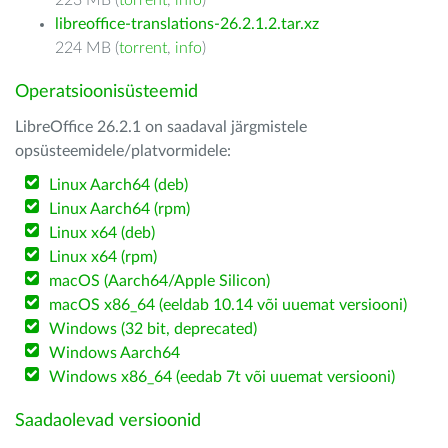
223 MB (
torrent
,
info
)
libreoffice-translations-26.2.1.2.tar.xz
224 MB (
torrent
,
info
)
Operatsioonisüsteemid
LibreOffice 26.2.1 on saadaval järgmistele
opsüsteemidele/platvormidele:
Linux Aarch64 (deb)
Linux Aarch64 (rpm)
Linux x64 (deb)
Linux x64 (rpm)
macOS (Aarch64/Apple Silicon)
macOS x86_64 (eeldab 10.14 või uuemat versiooni)
Windows (32 bit, deprecated)
Windows Aarch64
Windows x86_64 (eedab 7t või uuemat versiooni)
Saadaolevad versioonid