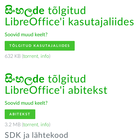
සිංහලde
tõlgitud
LibreOffice'i kasutajaliides
Soovid muud keelt?
TÕLGITUD KASUTAJALIIDES
632 KB (
torrent
,
info
)
සිංහලde
tõlgitud
LibreOffice'i abitekst
Soovid muud keelt?
ABITEKST
3.2 MB (
torrent
,
info
)
SDK ja lähtekood