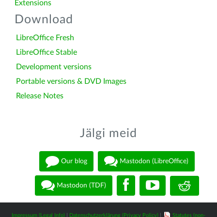
Extensions
Download
LibreOffice Fresh
LibreOffice Stable
Development versions
Portable versions & DVD Images
Release Notes
Jälgi meid
Our blog
Mastodon (LibreOffice)
Mastodon (TDF)
Impressum (Legal Info)
|
Datenschutzerklärung (Privacy Policy)
|
Statutes (non-