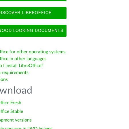
ISCOVER LIBREOFFICE
OOD LOOKING DOCUMENTS
ffice for other operating systems
fice in other languages
I install LibreOffice?
 requirements
ions
wnload
ffice Fresh
ffice Stable
opment versions
le versions & DVD Images