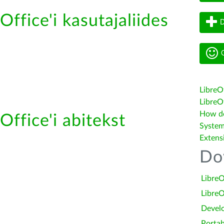
Office'i kasutajaliides
D
G
LibreO
LibreOf
How do 
Office'i abitekst
System
Extens
Do
LibreO
LibreO
Devel
Portab