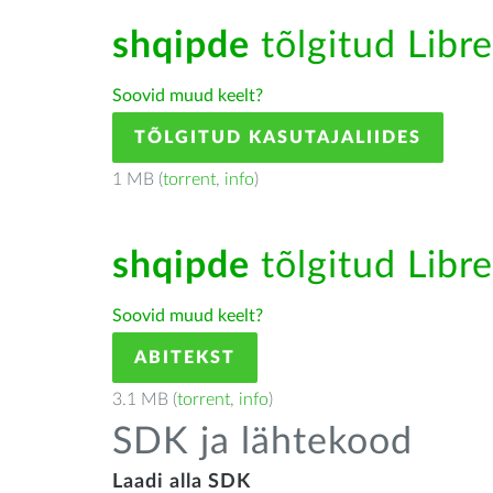
shqipde
tõlgitud Libre
Soovid muud keelt?
TÕLGITUD KASUTAJALIIDES
1 MB (
torrent
,
info
)
shqipde
tõlgitud Libre
Soovid muud keelt?
ABITEKST
3.1 MB (
torrent
,
info
)
SDK ja lähtekood
Laadi alla SDK