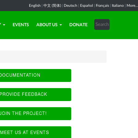
English
|
中文 (简体)
|
Deutsch
|
Español
|
Français
|
Italiano
|
More...
Y
EVENTS
ABOUT US
DONATE
DOCUMENTATION
PROVIDE FEEDBACK
JOIN THE PROJECT!
MEET US AT EVENTS