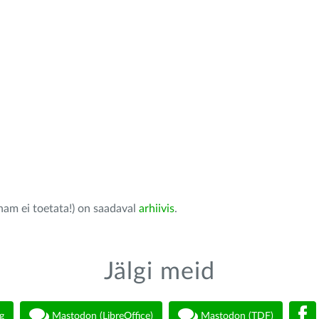
nam ei toetata!) on saadaval
arhiivis
.
Jälgi meid
g
Mastodon (LibreOffice)
Mastodon (TDF)