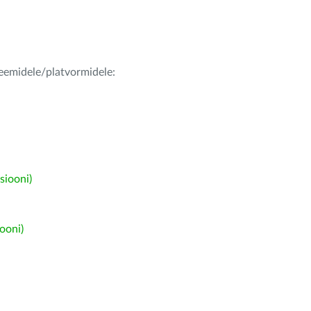
teemidele/platvormidele:
siooni)
ooni)