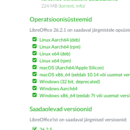
224 MB (
torrent
,
info
)
Operatsioonisüsteemid
LibreOffice 26.2.1 on saadaval järgmistele opsüs
Linux Aarch64 (deb)
Linux Aarch64 (rpm)
Linux x64 (deb)
Linux x64 (rpm)
macOS (Aarch64/Apple Silicon)
macOS x86_64 (eeldab 10.14 või uuemat ver
Windows (32 bit, deprecated)
Windows Aarch64
Windows x86_64 (eedab 7t või uuemat versi
Saadaolevad versioonid
LibreOffice'ist on saadaval järgmised versioonid:
26.2.5