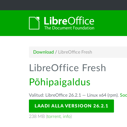
Download
/
LibreOffice Fresh
LibreOffice Fresh
Põhipaigaldus
Valitud: LibreOffice 26.2.1 — Linux x64 (rpm).
Soo
LAADI ALLA VERSIOON 26.2.1
238 MB (
torrent
,
info
)