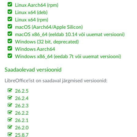
Linux Aarch64 (rpm)
Linux x64 (deb)
Linux x64 (rpm)
macOS (Aarch64/Apple Silicon)
macOS x86_64 (eeldab 10.14 või uuemat versiooni)
Windows (32 bit, deprecated)
Windows Aarch64
Windows x86_64 (eedab 7t või uuemat versiooni)
Saadaolevad versioonid
LibreOffice'ist on saadaval järgmised versioonid:
26.2.5
26.2.4
26.2.3
26.2.2
26.2.1
26.2.0
25.8.7