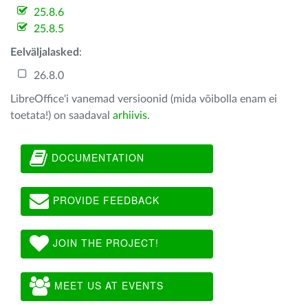
25.8.6
25.8.5
Eelväljalasked
:
26.8.0
LibreOffice'i vanemad versioonid (mida võibolla enam ei
toetata!) on saadaval
arhiivis
.
DOCUMENTATION
PROVIDE FEEDBACK
JOIN THE PROJECT!
MEET US AT EVENTS