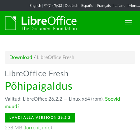
English
|
中文 (简体)
|
Deutsch
|
Español
|
Français
|
Italiano
|
More...
Download
/
LibreOffice Fresh
LibreOffice Fresh
Põhipaigaldus
Valitud: LibreOffice 26.2.2 — Linux x64 (rpm).
Soovid
muud?
LAADI ALLA VERSIOON 26.2.2
238 MB (
torrent
,
info
)