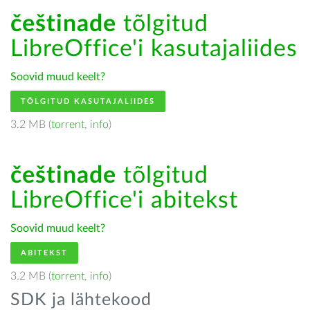
češtinade
tõlgitud
LibreOffice'i kasutajaliides
Soovid muud keelt?
TÕLGITUD KASUTAJALIIDES
3.2 MB (
torrent
,
info
)
češtinade
tõlgitud
LibreOffice'i abitekst
Soovid muud keelt?
ABITEKST
3.2 MB (
torrent
,
info
)
SDK ja lähtekood