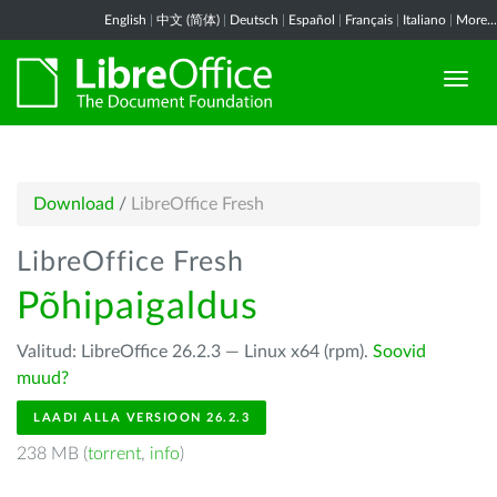
English
|
中文 (简体)
|
Deutsch
|
Español
|
Français
|
Italiano
|
More...
Download
/
LibreOffice Fresh
LibreOffice Fresh
Põhipaigaldus
Valitud: LibreOffice 26.2.3 — Linux x64 (rpm).
Soovid
muud?
LAADI ALLA VERSIOON 26.2.3
238 MB (
torrent
,
info
)