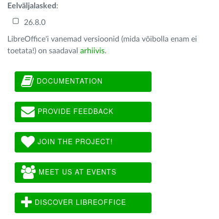
Eelväljalasked
:
26.8.0
LibreOffice'i vanemad versioonid (mida võibolla enam ei
toetata!) on saadaval
arhiivis
.
DOCUMENTATION
PROVIDE FEEDBACK
JOIN THE PROJECT!
MEET US AT EVENTS
DISCOVER LIBREOFFICE