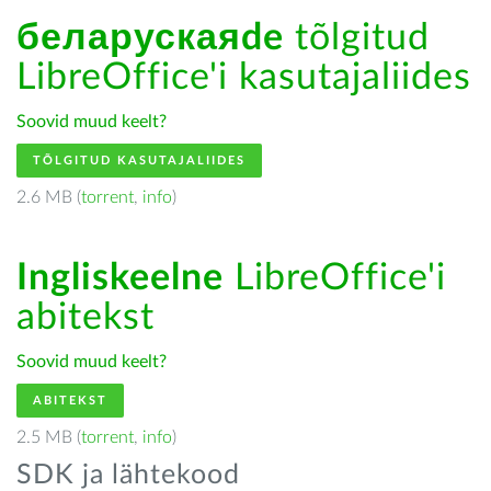
беларускаяde
tõlgitud
LibreOffice'i kasutajaliides
Soovid muud keelt?
TÕLGITUD KASUTAJALIIDES
2.6 MB (
torrent
,
info
)
Ingliskeelne
LibreOffice'i
abitekst
Soovid muud keelt?
ABITEKST
2.5 MB (
torrent
,
info
)
SDK ja lähtekood