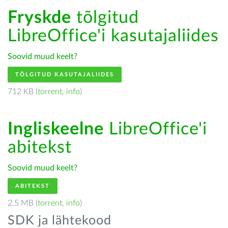
Fryskde
tõlgitud
LibreOffice'i kasutajaliides
Soovid muud keelt?
TÕLGITUD KASUTAJALIIDES
712 KB (
torrent
,
info
)
Ingliskeelne
LibreOffice'i
abitekst
Soovid muud keelt?
ABITEKST
2.5 MB (
torrent
,
info
)
SDK ja lähtekood