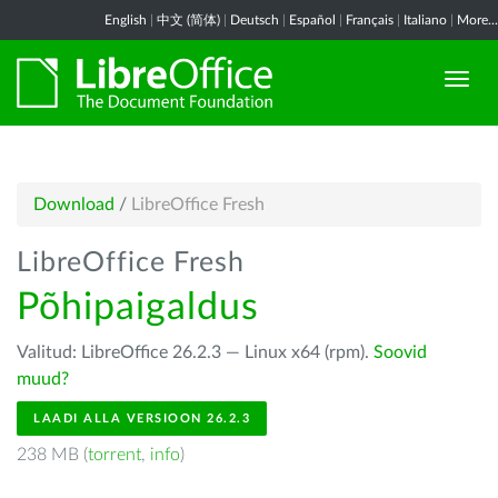
English
|
中文 (简体)
|
Deutsch
|
Español
|
Français
|
Italiano
|
More...
Download
/
LibreOffice Fresh
LibreOffice Fresh
Põhipaigaldus
Valitud: LibreOffice 26.2.3 — Linux x64 (rpm).
Soovid
muud?
LAADI ALLA VERSIOON 26.2.3
238 MB (
torrent
,
info
)