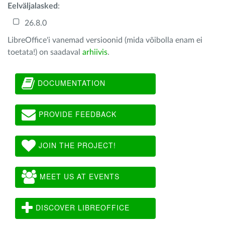
Eelväljalasked
:
26.8.0
LibreOffice'i vanemad versioonid (mida võibolla enam ei
toetata!) on saadaval
arhiivis
.
DOCUMENTATION
PROVIDE FEEDBACK
JOIN THE PROJECT!
MEET US AT EVENTS
DISCOVER LIBREOFFICE