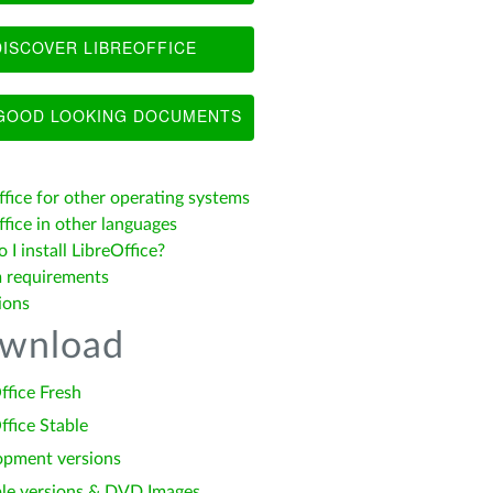
ISCOVER LIBREOFFICE
OOD LOOKING DOCUMENTS
ffice for other operating systems
fice in other languages
I install LibreOffice?
 requirements
ions
wnload
ffice Fresh
ffice Stable
opment versions
le versions & DVD Images