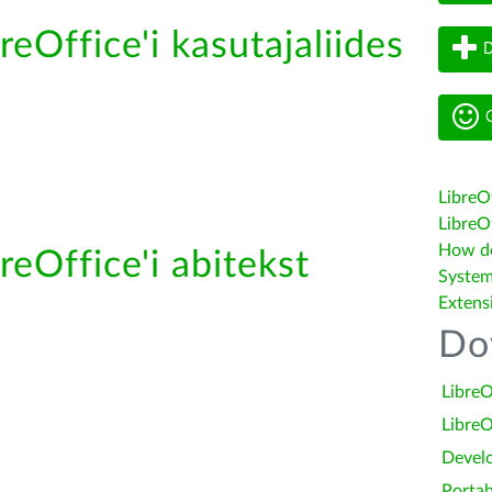
reOffice'i kasutajaliides
D
G
LibreO
LibreOf
How do 
reOffice'i abitekst
System
Extens
Do
LibreO
LibreO
Devel
Portab