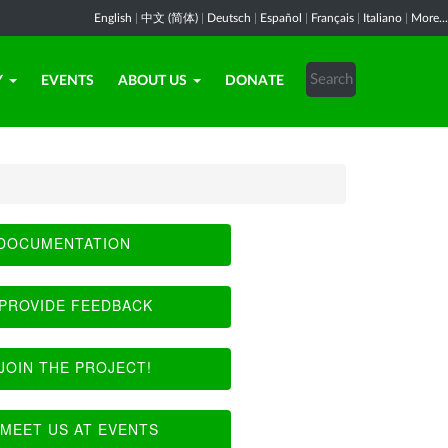
English
|
中文 (简体)
|
Deutsch
|
Español
|
Français
|
Italiano
|
More...
Y
EVENTS
ABOUT US
DONATE
DOCUMENTATION
PROVIDE FEEDBACK
JOIN THE PROJECT!
MEET US AT EVENTS