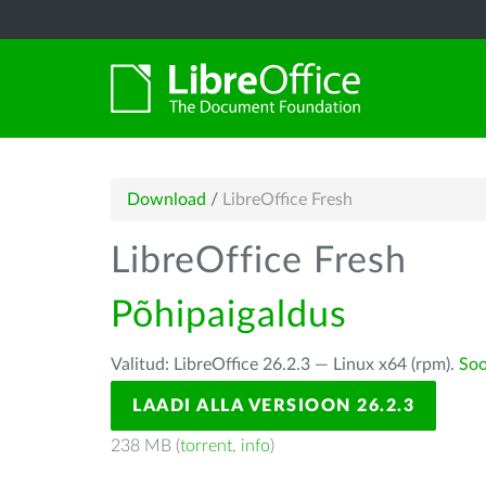
Download
/
LibreOffice Fresh
LibreOffice Fresh
Põhipaigaldus
Valitud: LibreOffice 26.2.3 — Linux x64 (rpm).
Soo
LAADI ALLA VERSIOON 26.2.3
238 MB (
torrent
,
info
)