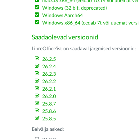
macOS x86_64 (eeldab 10.14 või uuemat ver
Windows (32 bit, deprecated)
Windows Aarch64
Windows x86_64 (eedab 7t või uuemat versi
Saadaolevad versioonid
LibreOffice'ist on saadaval järgmised versioonid:
26.2.5
26.2.4
26.2.3
26.2.2
26.2.1
26.2.0
25.8.7
25.8.6
25.8.5
Eelväljalasked
: