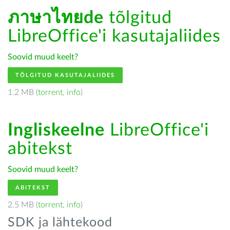
ภาษาไทยde
tõlgitud
LibreOffice'i kasutajaliides
Soovid muud keelt?
TÕLGITUD KASUTAJALIIDES
1.2 MB (
torrent
,
info
)
Ingliskeelne
LibreOffice'i
abitekst
Soovid muud keelt?
ABITEKST
2.5 MB (
torrent
,
info
)
SDK ja lähtekood