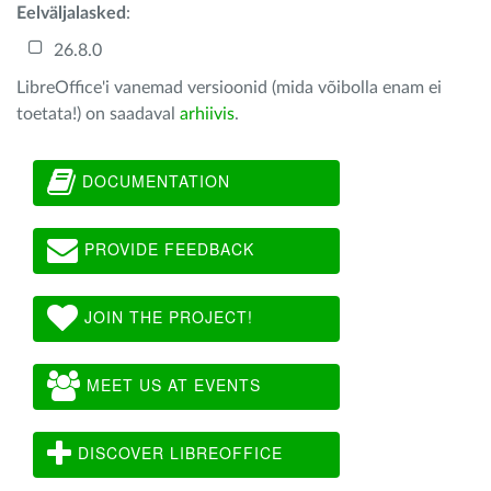
Eelväljalasked
:
26.8.0
LibreOffice'i vanemad versioonid (mida võibolla enam ei
toetata!) on saadaval
arhiivis
.
DOCUMENTATION
PROVIDE FEEDBACK
JOIN THE PROJECT!
MEET US AT EVENTS
DISCOVER LIBREOFFICE