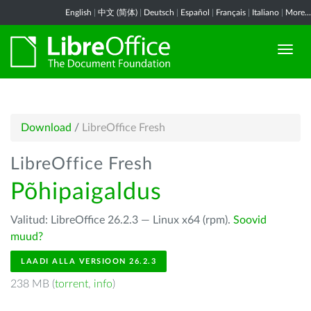
English
|
中文 (简体)
|
Deutsch
|
Español
|
Français
|
Italiano
|
More...
Download
/
LibreOffice Fresh
LibreOffice Fresh
Põhipaigaldus
Valitud: LibreOffice 26.2.3 — Linux x64 (rpm).
Soovid
muud?
LAADI ALLA VERSIOON 26.2.3
238 MB (
torrent
,
info
)