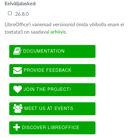
Eelväljalasked
:
26.8.0
LibreOffice'i vanemad versioonid (mida võibolla enam ei
toetata!) on saadaval
arhiivis
.
DOCUMENTATION
PROVIDE FEEDBACK
JOIN THE PROJECT!
MEET US AT EVENTS
DISCOVER LIBREOFFICE