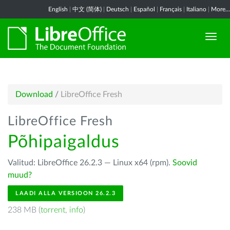
English
|
中文 (简体)
|
Deutsch
|
Español
|
Français
|
Italiano
|
More...
Download
/
LibreOffice Fresh
LibreOffice Fresh
Põhipaigaldus
Valitud: LibreOffice 26.2.3 — Linux x64 (rpm).
Soovid
muud?
LAADI ALLA VERSIOON 26.2.3
238 MB (
torrent
,
info
)