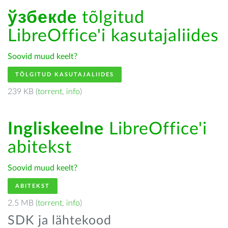
ўзбекde
tõlgitud
LibreOffice'i kasutajaliides
Soovid muud keelt?
TÕLGITUD KASUTAJALIIDES
239 KB (
torrent
,
info
)
Ingliskeelne
LibreOffice'i
abitekst
Soovid muud keelt?
ABITEKST
2.5 MB (
torrent
,
info
)
SDK ja lähtekood