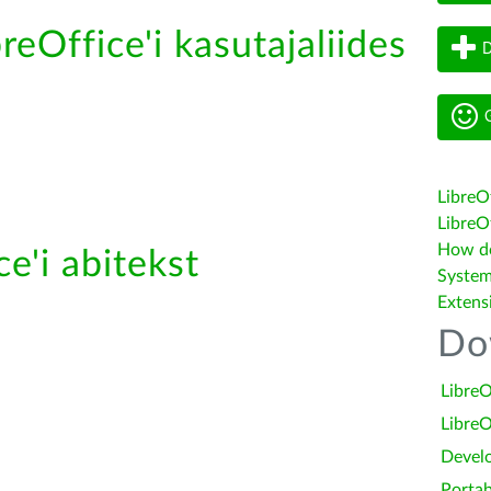
reOffice'i kasutajaliides
D
G
LibreO
LibreOf
How do 
e'i abitekst
System
Extens
Do
LibreO
LibreO
Devel
Portab