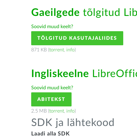
Gaeilgede
tõlgitud Lib
Soovid muud keelt?
TÕLGITUD KASUTAJALIIDES
871 KB (
torrent
,
info
)
Ingliskeelne
LibreOffic
Soovid muud keelt?
ABITEKST
2.5 MB (
torrent
,
info
)
SDK ja lähtekood
Laadi alla SDK