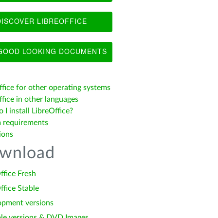
ISCOVER LIBREOFFICE
OOD LOOKING DOCUMENTS
ffice for other operating systems
fice in other languages
I install LibreOffice?
 requirements
ions
wnload
ffice Fresh
ffice Stable
opment versions
le versions & DVD Images