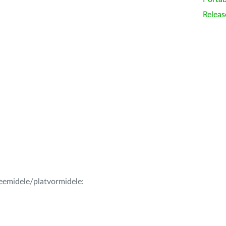
Releas
teemidele/platvormidele: