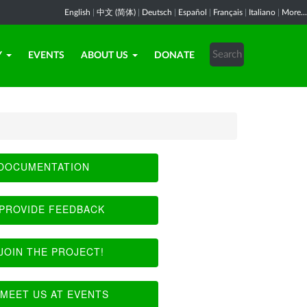
English
|
中文 (简体)
|
Deutsch
|
Español
|
Français
|
Italiano
|
More...
Y
EVENTS
ABOUT US
DONATE
DOCUMENTATION
PROVIDE FEEDBACK
JOIN THE PROJECT!
MEET US AT EVENTS