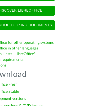
ISCOVER LIBREOFFICE
OOD LOOKING DOCUMENTS
ffice for other operating systems
fice in other languages
I install LibreOffice?
 requirements
ions
wnload
ffice Fresh
ffice Stable
opment versions
le versions & DVD Images