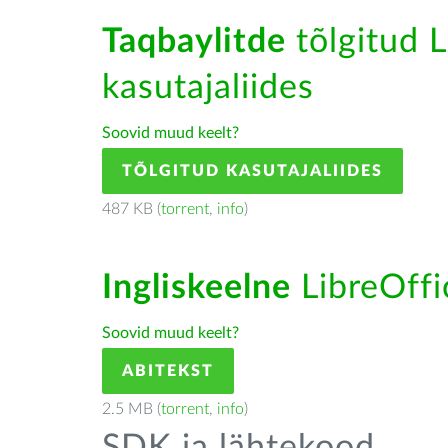
Taqbaylitde
tõlgitud L
kasutajaliides
Soovid muud keelt?
TÕLGITUD KASUTAJALIIDES
487 KB (
torrent
,
info
)
Ingliskeelne
LibreOffic
Soovid muud keelt?
ABITEKST
2.5 MB (
torrent
,
info
)