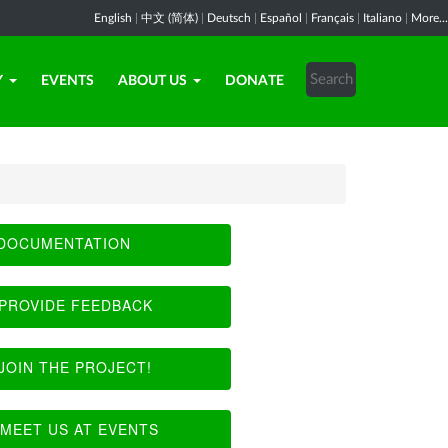
English
|
中文 (简体)
|
Deutsch
|
Español
|
Français
|
Italiano
|
More...
Y
EVENTS
ABOUT US
DONATE
DOCUMENTATION
PROVIDE FEEDBACK
JOIN THE PROJECT!
MEET US AT EVENTS