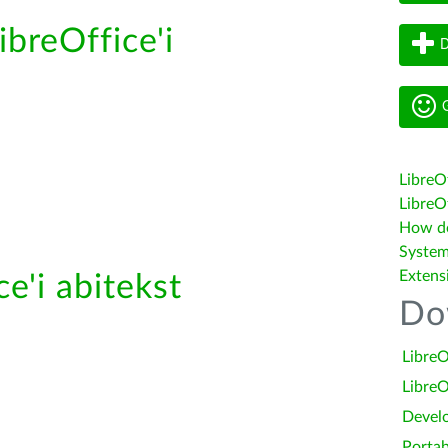
ibreOffice'i
D
G
LibreO
LibreOf
How do 
System
Extens
e'i abitekst
Do
LibreO
LibreO
Devel
Portab