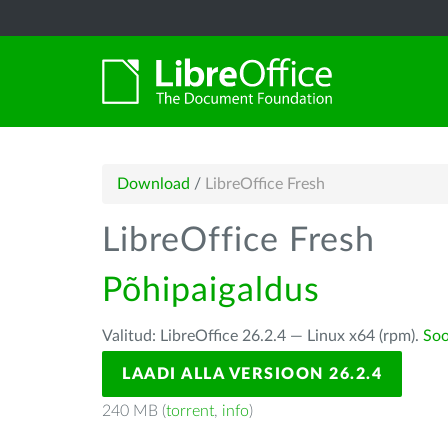
Download
/
LibreOffice Fresh
LibreOffice Fresh
Põhipaigaldus
Valitud: LibreOffice 26.2.4 — Linux x64 (rpm).
Soo
LAADI ALLA VERSIOON 26.2.4
240 MB (
torrent
,
info
)