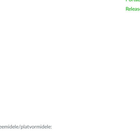
Releas
teemidele/platvormidele: