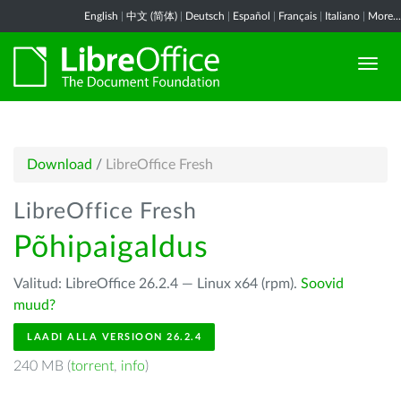
English
|
中文 (简体)
|
Deutsch
|
Español
|
Français
|
Italiano
|
More...
Download
/
LibreOffice Fresh
LibreOffice Fresh
Põhipaigaldus
Valitud: LibreOffice 26.2.4 — Linux x64 (rpm).
Soovid
muud?
LAADI ALLA VERSIOON 26.2.4
240 MB (
torrent
,
info
)