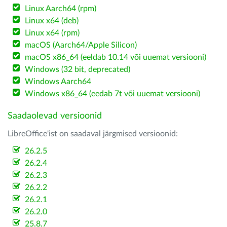
Linux Aarch64 (rpm)
Linux x64 (deb)
Linux x64 (rpm)
macOS (Aarch64/Apple Silicon)
macOS x86_64 (eeldab 10.14 või uuemat versiooni)
Windows (32 bit, deprecated)
Windows Aarch64
Windows x86_64 (eedab 7t või uuemat versiooni)
Saadaolevad versioonid
LibreOffice'ist on saadaval järgmised versioonid:
26.2.5
26.2.4
26.2.3
26.2.2
26.2.1
26.2.0
25.8.7