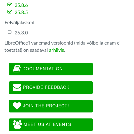
25.8.6
25.8.5
Eelväljalasked
:
26.8.0
LibreOffice'i vanemad versioonid (mida võibolla enam ei
toetata!) on saadaval
arhiivis
.
DOCUMENTATION
PROVIDE FEEDBACK
JOIN THE PROJECT!
MEET US AT EVENTS