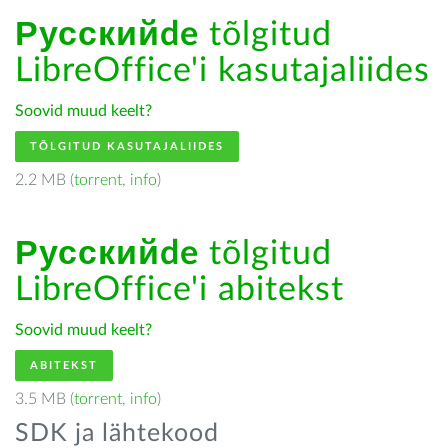
Русскийde
tõlgitud
LibreOffice'i kasutajaliides
Soovid muud keelt?
TÕLGITUD KASUTAJALIIDES
2.2 MB (
torrent
,
info
)
Русскийde
tõlgitud
LibreOffice'i abitekst
Soovid muud keelt?
ABITEKST
3.5 MB (
torrent
,
info
)
SDK ja lähtekood