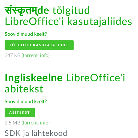
संस्कृतम्de
tõlgitud
LibreOffice'i kasutajaliides
Soovid muud keelt?
TÕLGITUD KASUTAJALIIDES
347 KB (
torrent
,
info
)
Ingliskeelne
LibreOffice'i
abitekst
Soovid muud keelt?
ABITEKST
2.5 MB (
torrent
,
info
)
SDK ja lähtekood