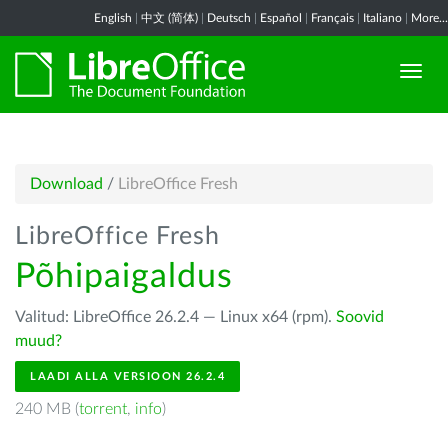
English
|
中文 (简体)
|
Deutsch
|
Español
|
Français
|
Italiano
|
More...
Download
/
LibreOffice Fresh
LibreOffice Fresh
Põhipaigaldus
Valitud: LibreOffice 26.2.4 — Linux x64 (rpm).
Soovid
muud?
LAADI ALLA VERSIOON 26.2.4
240 MB (
torrent
,
info
)