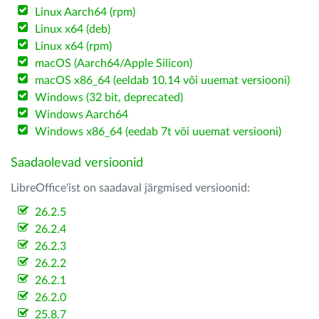
Linux Aarch64 (rpm)
Linux x64 (deb)
Linux x64 (rpm)
macOS (Aarch64/Apple Silicon)
macOS x86_64 (eeldab 10.14 või uuemat versiooni)
Windows (32 bit, deprecated)
Windows Aarch64
Windows x86_64 (eedab 7t või uuemat versiooni)
Saadaolevad versioonid
LibreOffice'ist on saadaval järgmised versioonid:
26.2.5
26.2.4
26.2.3
26.2.2
26.2.1
26.2.0
25.8.7