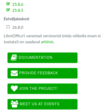
25.8.6
25.8.5
Eelväljalasked
:
26.8.0
LibreOffice'i vanemad versioonid (mida võibolla enam ei
toetata!) on saadaval
arhiivis
.
DOCUMENTATION
PROVIDE FEEDBACK
JOIN THE PROJECT!
MEET US AT EVENTS