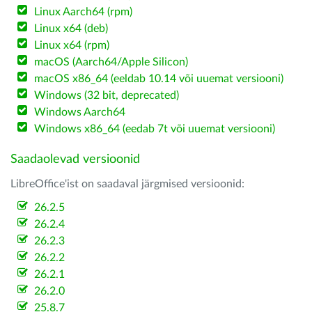
Linux Aarch64 (rpm)
Linux x64 (deb)
Linux x64 (rpm)
macOS (Aarch64/Apple Silicon)
macOS x86_64 (eeldab 10.14 või uuemat versiooni)
Windows (32 bit, deprecated)
Windows Aarch64
Windows x86_64 (eedab 7t või uuemat versiooni)
Saadaolevad versioonid
LibreOffice'ist on saadaval järgmised versioonid:
26.2.5
26.2.4
26.2.3
26.2.2
26.2.1
26.2.0
25.8.7