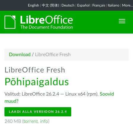
English
|
中文 (简体)
|
Deutsch
|
Español
|
Français
|
Italiano
|
More...
Download
/
LibreOffice Fresh
LibreOffice Fresh
Põhipaigaldus
Valitud: LibreOffice 26.2.4 — Linux x64 (rpm).
Soovid
muud?
LAADI ALLA VERSIOON 26.2.4
240 MB (
torrent
,
info
)