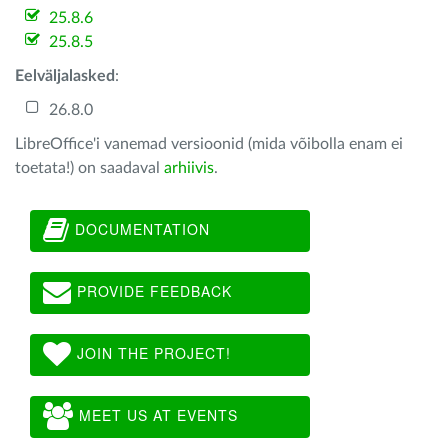
25.8.6
25.8.5
Eelväljalasked
:
26.8.0
LibreOffice'i vanemad versioonid (mida võibolla enam ei
toetata!) on saadaval
arhiivis
.
DOCUMENTATION
PROVIDE FEEDBACK
JOIN THE PROJECT!
MEET US AT EVENTS