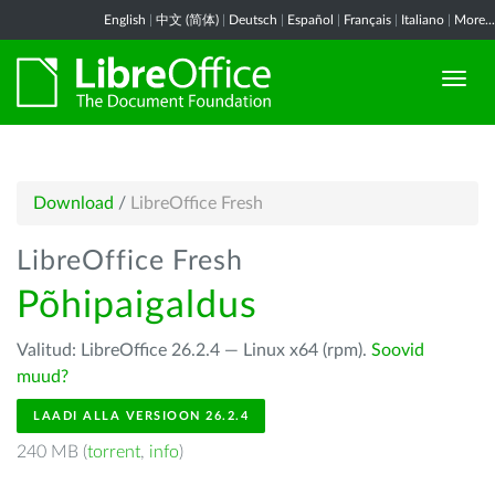
English
|
中文 (简体)
|
Deutsch
|
Español
|
Français
|
Italiano
|
More...
Download
/
LibreOffice Fresh
LibreOffice Fresh
Põhipaigaldus
Valitud: LibreOffice 26.2.4 — Linux x64 (rpm).
Soovid
muud?
LAADI ALLA VERSIOON 26.2.4
240 MB (
torrent
,
info
)