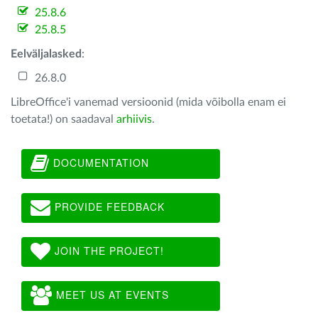
25.8.6
25.8.5
Eelväljalasked
:
26.8.0
LibreOffice'i vanemad versioonid (mida võibolla enam ei
toetata!) on saadaval
arhiivis
.
DOCUMENTATION
PROVIDE FEEDBACK
JOIN THE PROJECT!
MEET US AT EVENTS