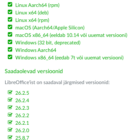
Linux Aarch64 (rpm)
Linux x64 (deb)
Linux x64 (rpm)
macOS (Aarch64/Apple Silicon)
macOS x86_64 (eeldab 10.14 või uuemat versiooni)
Windows (32 bit, deprecated)
Windows Aarch64
Windows x86_64 (eedab 7t või uuemat versiooni)
Saadaolevad versioonid
LibreOffice'ist on saadaval järgmised versioonid:
26.2.5
26.2.4
26.2.3
26.2.2
26.2.1
26.2.0
25.8.7