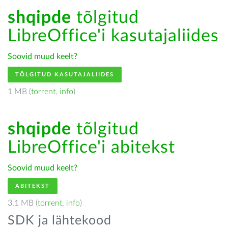
shqipde
tõlgitud
LibreOffice'i kasutajaliides
Soovid muud keelt?
TÕLGITUD KASUTAJALIIDES
1 MB (
torrent
,
info
)
shqipde
tõlgitud
LibreOffice'i abitekst
Soovid muud keelt?
ABITEKST
3.1 MB (
torrent
,
info
)
SDK ja lähtekood