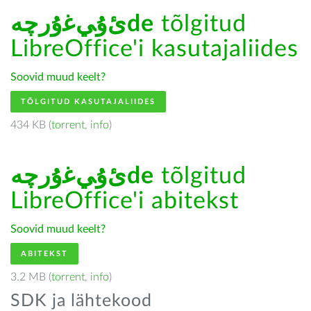
ﺉۇﻲﻏۇﺭچەde
tõlgitud
LibreOffice'i kasutajaliides
Soovid muud keelt?
TÕLGITUD KASUTAJALIIDES
434 KB (
torrent
,
info
)
ﺉۇﻲﻏۇﺭچەde
tõlgitud
LibreOffice'i abitekst
Soovid muud keelt?
ABITEKST
3.2 MB (
torrent
,
info
)
SDK ja lähtekood