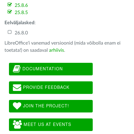
25.8.6
25.8.5
Eelväljalasked
:
26.8.0
LibreOffice'i vanemad versioonid (mida võibolla enam ei
toetata!) on saadaval
arhiivis
.
DOCUMENTATION
PROVIDE FEEDBACK
JOIN THE PROJECT!
MEET US AT EVENTS