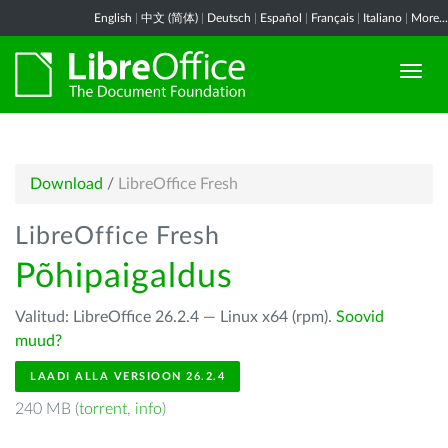
English
|
中文 (简体)
|
Deutsch
|
Español
|
Français
|
Italiano
|
More...
Download
/
LibreOffice Fresh
LibreOffice Fresh
Põhipaigaldus
Valitud: LibreOffice 26.2.4 — Linux x64 (rpm).
Soovid
muud?
LAADI ALLA VERSIOON 26.2.4
240 MB (
torrent
,
info
)