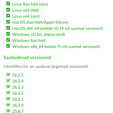
Linux Aarch64 (rpm)
Linux x64 (deb)
Linux x64 (rpm)
macOS (Aarch64/Apple Silicon)
macOS x86_64 (eeldab 10.14 või uuemat versiooni)
Windows (32 bit, deprecated)
Windows Aarch64
Windows x86_64 (eedab 7t või uuemat versiooni)
Saadaolevad versioonid
LibreOffice'ist on saadaval järgmised versioonid:
26.2.5
26.2.4
26.2.3
26.2.2
26.2.1
26.2.0
25.8.7