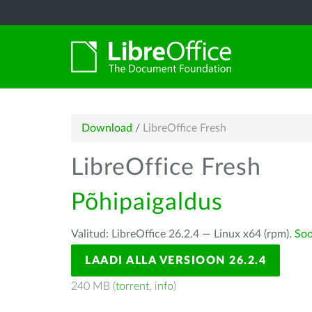
Download
/
LibreOffice Fresh
LibreOffice Fresh
Põhipaigaldus
Valitud: LibreOffice 26.2.4 — Linux x64 (rpm).
Soo
LAADI ALLA VERSIOON 26.2.4
240 MB (
torrent
,
info
)