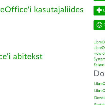
eOffice'i kasutajaliides
D
G
LibreO
LibreOf
How do 
e'i abitekst
System
Extens
Do
LibreO
LibreO
Devel
Portab