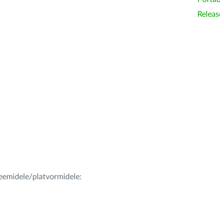
Releas
teemidele/platvormidele: