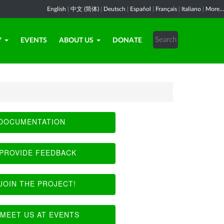
English
|
中文 (简体)
|
Deutsch
|
Español
|
Français
|
Italiano
|
More...
Y
EVENTS
ABOUT US
DONATE
DOCUMENTATION
PROVIDE FEEDBACK
JOIN THE PROJECT!
MEET US AT EVENTS