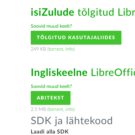
isiZulude
tõlgitud Libr
Soovid muud keelt?
TÕLGITUD KASUTAJALIIDES
249 KB (
torrent
,
info
)
Ingliskeelne
LibreOffic
Soovid muud keelt?
ABITEKST
2.5 MB (
torrent
,
info
)
SDK ja lähtekood
Laadi alla SDK