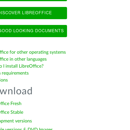
ISCOVER LIBREOFFICE
OOD LOOKING DOCUMENTS
ffice for other operating systems
fice in other languages
I install LibreOffice?
 requirements
ions
wnload
ffice Fresh
ffice Stable
opment versions
le versions & DVD Images