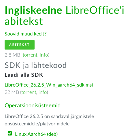
Ingliskeelne
LibreOffice'i
abitekst
Soovid muud keelt?
ABITEKST
2.8 MB (
torrent
,
info
)
SDK ja lähtekood
Laadi alla SDK
LibreOffice_26.2.5_Win_aarch64_sdk.msi
22 MB (
torrent
,
info
)
Operatsioonisüsteemid
LibreOffice 26.2.5 on saadaval järgmistele
opsüsteemidele/platvormidele:
Linux Aarch64 (deb)