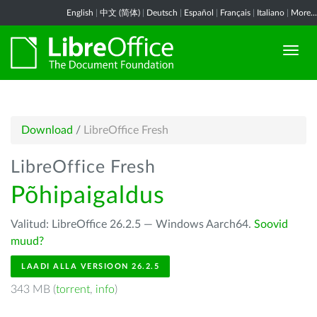
English
|
中文 (简体)
|
Deutsch
|
Español
|
Français
|
Italiano
|
More...
Download
/
LibreOffice Fresh
LibreOffice Fresh
Põhipaigaldus
Valitud: LibreOffice 26.2.5 — Windows Aarch64.
Soovid
muud?
LAADI ALLA VERSIOON 26.2.5
343 MB (
torrent
,
info
)