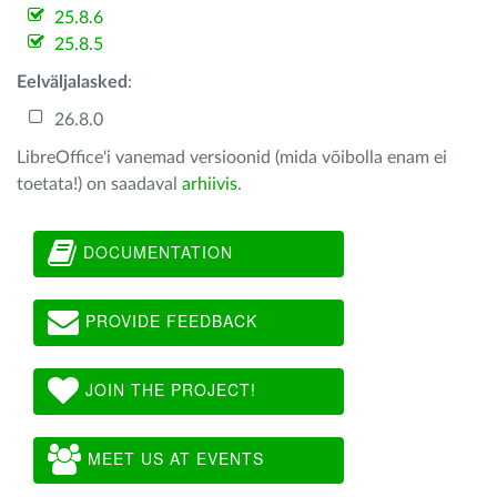
25.8.6
25.8.5
Eelväljalasked
:
26.8.0
LibreOffice'i vanemad versioonid (mida võibolla enam ei
toetata!) on saadaval
arhiivis
.
DOCUMENTATION
PROVIDE FEEDBACK
JOIN THE PROJECT!
MEET US AT EVENTS