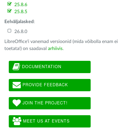
25.8.6
25.8.5
Eelväljalasked
:
26.8.0
LibreOffice'i vanemad versioonid (mida võibolla enam ei
toetata!) on saadaval
arhiivis
.
DOCUMENTATION
PROVIDE FEEDBACK
JOIN THE PROJECT!
MEET US AT EVENTS