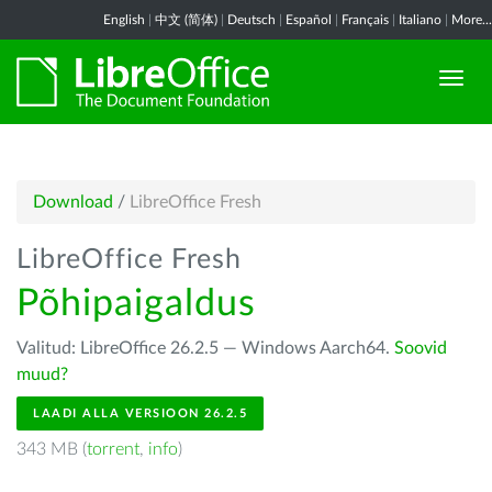
English
|
中文 (简体)
|
Deutsch
|
Español
|
Français
|
Italiano
|
More...
Download
/
LibreOffice Fresh
LibreOffice Fresh
Põhipaigaldus
Valitud: LibreOffice 26.2.5 — Windows Aarch64.
Soovid
muud?
LAADI ALLA VERSIOON 26.2.5
343 MB (
torrent
,
info
)