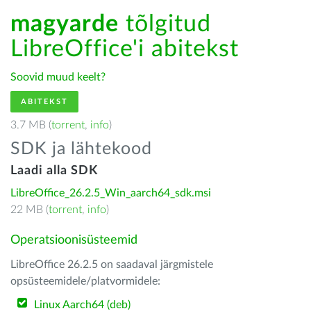
magyarde
tõlgitud
LibreOffice'i abitekst
Soovid muud keelt?
ABITEKST
3.7 MB (
torrent
,
info
)
SDK ja lähtekood
Laadi alla SDK
LibreOffice_26.2.5_Win_aarch64_sdk.msi
22 MB (
torrent
,
info
)
Operatsioonisüsteemid
LibreOffice 26.2.5 on saadaval järgmistele
opsüsteemidele/platvormidele:
Linux Aarch64 (deb)