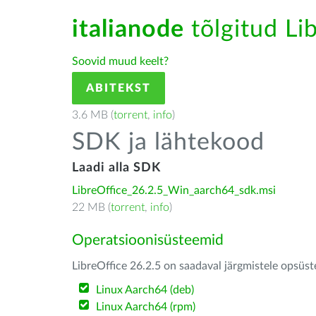
italianode
tõlgitud Lib
Soovid muud keelt?
ABITEKST
3.6 MB (
torrent
,
info
)
SDK ja lähtekood
Laadi alla SDK
LibreOffice_26.2.5_Win_aarch64_sdk.msi
22 MB (
torrent
,
info
)
Operatsioonisüsteemid
LibreOffice 26.2.5 on saadaval järgmistele opsüs
Linux Aarch64 (deb)
Linux Aarch64 (rpm)