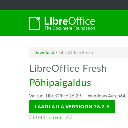
Download
/
LibreOffice Fresh
LibreOffice Fresh
Põhipaigaldus
Valitud: LibreOffice 26.2.5 — Windows Aarch64.
LAADI ALLA VERSIOON 26.2.5
343 MB (
torrent
,
info
)