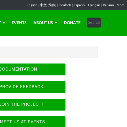
English
|
中文 (简体)
|
Deutsch
|
Español
|
Français
|
Italiano
|
More...
Y
EVENTS
ABOUT US
DONATE
DOCUMENTATION
PROVIDE FEEDBACK
JOIN THE PROJECT!
MEET US AT EVENTS