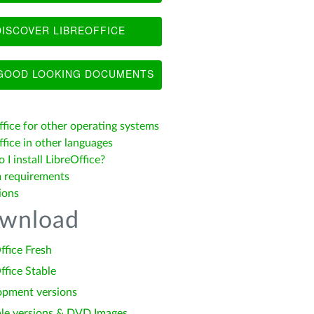
ISCOVER LIBREOFFICE
OOD LOOKING DOCUMENTS
ffice for other operating systems
fice in other languages
I install LibreOffice?
 requirements
ions
wnload
ffice Fresh
ffice Stable
opment versions
le versions & DVD Images