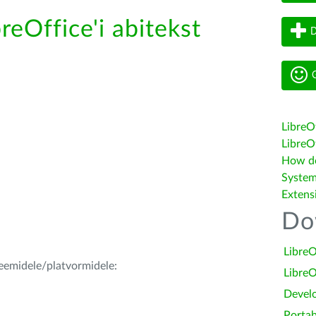
reOffice'i abitekst
D
G
LibreO
LibreOf
How do 
System
Extens
Do
LibreO
teemidele/platvormidele:
LibreO
Devel
Portab