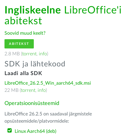
Ingliskeelne
LibreOffice'i
abitekst
Soovid muud keelt?
ABITEKST
2.8 MB (
torrent
,
info
)
SDK ja lähtekood
Laadi alla SDK
LibreOffice_26.2.5_Win_aarch64_sdk.msi
22 MB (
torrent
,
info
)
Operatsioonisüsteemid
LibreOffice 26.2.5 on saadaval järgmistele
opsüsteemidele/platvormidele:
Linux Aarch64 (deb)