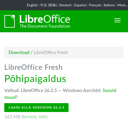
English
|
中文 (简体)
|
Deutsch
|
Español
|
Français
|
Italiano
|
More...
Download
/
LibreOffice Fresh
LibreOffice Fresh
Põhipaigaldus
Valitud: LibreOffice 26.2.5 — Windows Aarch64.
Soovid
muud?
LAADI ALLA VERSIOON 26.2.5
343 MB (
torrent
,
info
)