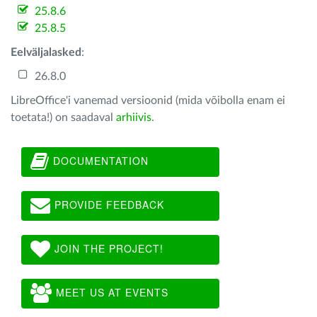
25.8.6
25.8.5
Eelväljalasked
:
26.8.0
LibreOffice'i vanemad versioonid (mida võibolla enam ei
toetata!) on saadaval
arhiivis
.
DOCUMENTATION
PROVIDE FEEDBACK
JOIN THE PROJECT!
MEET US AT EVENTS