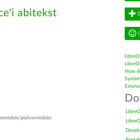
e'i abitekst
D
G
LibreO
LibreOf
How do 
System
Extens
Do
LibreO
teemidele/platvormidele:
LibreO
Devel
Portab