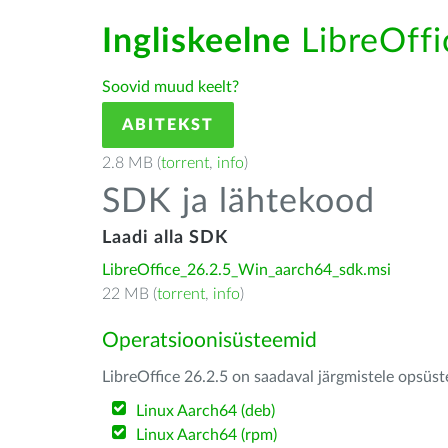
Ingliskeelne
LibreOffic
Soovid muud keelt?
ABITEKST
2.8 MB (
torrent
,
info
)
SDK ja lähtekood
Laadi alla SDK
LibreOffice_26.2.5_Win_aarch64_sdk.msi
22 MB (
torrent
,
info
)
Operatsioonisüsteemid
LibreOffice 26.2.5 on saadaval järgmistele opsüs
Linux Aarch64 (deb)
Linux Aarch64 (rpm)