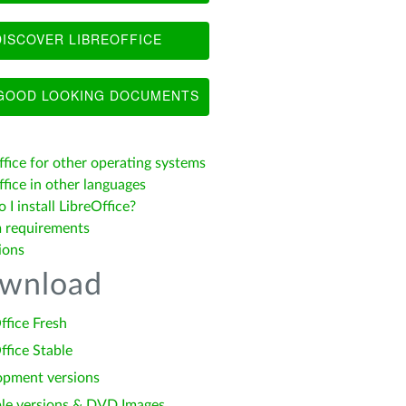
ISCOVER LIBREOFFICE
OOD LOOKING DOCUMENTS
ffice for other operating systems
fice in other languages
I install LibreOffice?
 requirements
ions
wnload
ffice Fresh
ffice Stable
opment versions
le versions & DVD Images