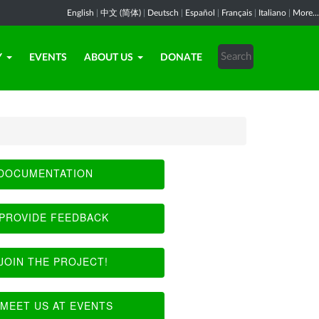
English
|
中文 (简体)
|
Deutsch
|
Español
|
Français
|
Italiano
|
More...
Y
EVENTS
ABOUT US
DONATE
DOCUMENTATION
PROVIDE FEEDBACK
JOIN THE PROJECT!
MEET US AT EVENTS