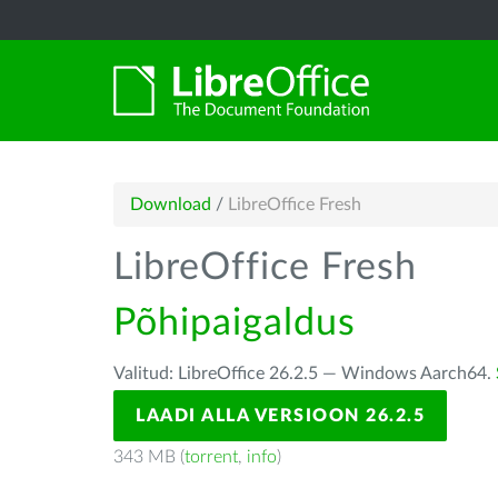
Download
/
LibreOffice Fresh
LibreOffice Fresh
Põhipaigaldus
Valitud: LibreOffice 26.2.5 — Windows Aarch64.
LAADI ALLA VERSIOON 26.2.5
343 MB (
torrent
,
info
)