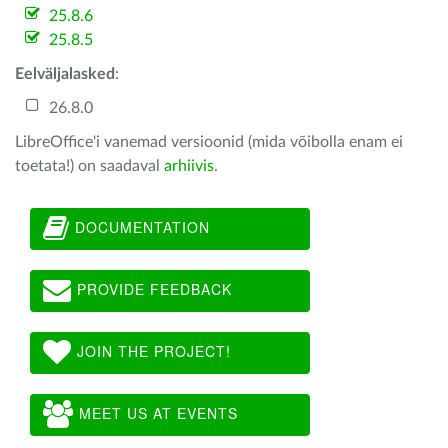
25.8.6
25.8.5
Eelväljalasked
:
26.8.0
LibreOffice'i vanemad versioonid (mida võibolla enam ei
toetata!) on saadaval
arhiivis
.
DOCUMENTATION
PROVIDE FEEDBACK
JOIN THE PROJECT!
MEET US AT EVENTS