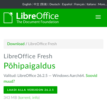
English
|
中文 (简体)
|
Deutsch
|
Español
|
Français
|
Italiano
|
More...
Download
/
LibreOffice Fresh
LibreOffice Fresh
Põhipaigaldus
Valitud: LibreOffice 26.2.5 — Windows Aarch64.
Soovid
muud?
LAADI ALLA VERSIOON 26.2.5
343 MB (
torrent
,
info
)