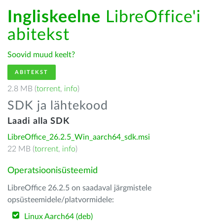
Ingliskeelne
LibreOffice'i
abitekst
Soovid muud keelt?
ABITEKST
2.8 MB (
torrent
,
info
)
SDK ja lähtekood
Laadi alla SDK
LibreOffice_26.2.5_Win_aarch64_sdk.msi
22 MB (
torrent
,
info
)
Operatsioonisüsteemid
LibreOffice 26.2.5 on saadaval järgmistele
opsüsteemidele/platvormidele:
Linux Aarch64 (deb)