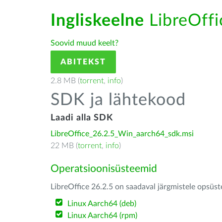
Ingliskeelne
LibreOffic
Soovid muud keelt?
ABITEKST
2.8 MB (
torrent
,
info
)
SDK ja lähtekood
Laadi alla SDK
LibreOffice_26.2.5_Win_aarch64_sdk.msi
22 MB (
torrent
,
info
)
Operatsioonisüsteemid
LibreOffice 26.2.5 on saadaval järgmistele opsüs
Linux Aarch64 (deb)
Linux Aarch64 (rpm)