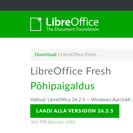
Download
/
LibreOffice Fresh
LibreOffice Fresh
Põhipaigaldus
Valitud: LibreOffice 26.2.5 — Windows Aarch64.
LAADI ALLA VERSIOON 26.2.5
343 MB (
torrent
,
info
)