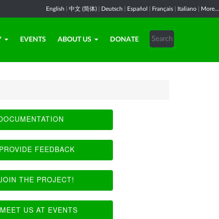
English
|
中文 (简体)
|
Deutsch
|
Español
|
Français
|
Italiano
|
More...
Y
EVENTS
ABOUT US
DONATE
DOCUMENTATION
PROVIDE FEEDBACK
JOIN THE PROJECT!
MEET US AT EVENTS