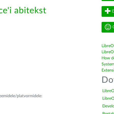
e'i abitekst
D
G
LibreO
LibreOf
How do 
System
Extens
Do
LibreO
teemidele/platvormidele:
LibreO
Devel
Portab