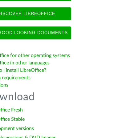
ISCOVER LIBREOFFICE
OOD LOOKING DOCUMENTS
ffice for other operating systems
fice in other languages
I install LibreOffice?
 requirements
ions
wnload
ffice Fresh
ffice Stable
opment versions
le versions & DVD Images