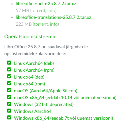
libreoffice-help-25.8.7.2.tar.xz
57 MB (
torrent
,
info
)
libreoffice-translations-25.8.7.2.tar.xz
223 MB (
torrent
,
info
)
Operatsioonisüsteemid
LibreOffice 25.8.7 on saadaval järgmistele
opsüsteemidele/platvormidele:
Linux Aarch64 (deb)
Linux Aarch64 (rpm)
Linux x64 (deb)
Linux x64 (rpm)
macOS (Aarch64/Apple Silicon)
macOS x86_64 (eeldab 10.14 või uuemat versiooni)
Windows (32 bit, deprecated)
Windows Aarch64
Windows x86_64 (eedab 7t või uuemat versiooni)