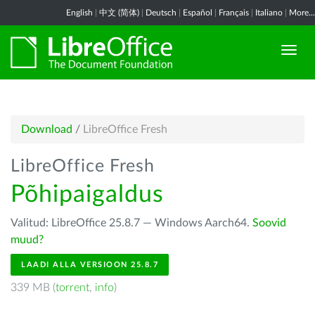
English
|
中文 (简体)
|
Deutsch
|
Español
|
Français
|
Italiano
|
More...
Download
/
LibreOffice Fresh
LibreOffice Fresh
Põhipaigaldus
Valitud: LibreOffice 25.8.7 — Windows Aarch64.
Soovid
muud?
LAADI ALLA VERSIOON 25.8.7
339 MB (
torrent
,
info
)