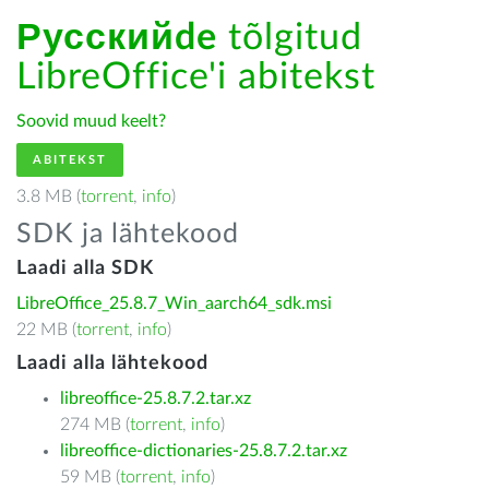
Русскийde
tõlgitud
LibreOffice'i abitekst
Soovid muud keelt?
ABITEKST
3.8 MB (
torrent
,
info
)
SDK ja lähtekood
Laadi alla SDK
LibreOffice_25.8.7_Win_aarch64_sdk.msi
22 MB (
torrent
,
info
)
Laadi alla lähtekood
libreoffice-25.8.7.2.tar.xz
274 MB (
torrent
,
info
)
libreoffice-dictionaries-25.8.7.2.tar.xz
59 MB (
torrent
,
info
)