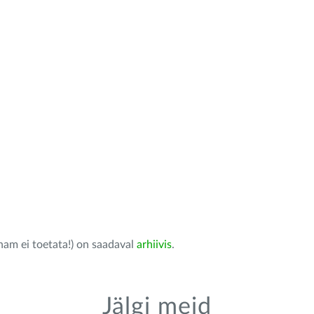
nam ei toetata!) on saadaval
arhiivis
.
Jälgi meid