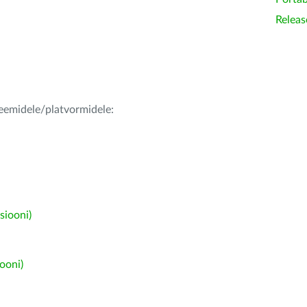
Releas
teemidele/platvormidele:
siooni)
ooni)