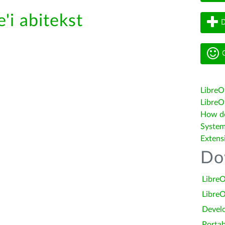
'i abitekst
D
G
LibreO
LibreOf
How do 
System
Extens
Do
LibreO
LibreO
Devel
Portab