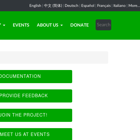
English
|
中文 (简体)
|
Deutsch
|
Español
|
Français
|
Italiano
|
More...
Y
EVENTS
ABOUT US
DONATE
DOCUMENTATION
PROVIDE FEEDBACK
JOIN THE PROJECT!
MEET US AT EVENTS