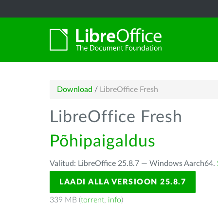
Download
/
LibreOffice Fresh
LibreOffice Fresh
Põhipaigaldus
Valitud: LibreOffice 25.8.7 — Windows Aarch64.
LAADI ALLA VERSIOON 25.8.7
339 MB (
torrent
,
info
)