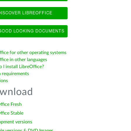
ISCOVER LIBREOFFICE
OOD LOOKING DOCUMENTS
ffice for other operating systems
fice in other languages
I install LibreOffice?
 requirements
ions
wnload
ffice Fresh
ffice Stable
opment versions
le versions & DVD Images