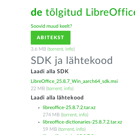
de
tõlgitud LibreOffice
Soovid muud keelt?
ABITEKST
3.6 MB (
torrent
,
info
)
SDK ja lähtekood
Laadi alla SDK
LibreOffice_25.8.7_Win_aarch64_sdk.msi
22 MB (
torrent
,
info
)
Laadi alla lähtekood
libreoffice-25.8.7.2.tar.xz
274 MB (
torrent
,
info
)
libreoffice-dictionaries-25.8.7.2.tar.xz
59 MB (
torrent
,
info
)