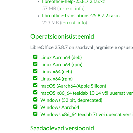
libreoffice-help-25.8.7.2.tar.xz
57 MB (
torrent
,
info
)
libreoffice-translations-25.8.7.2.tar.xz
223 MB (
torrent
,
info
)
Operatsioonisüsteemid
LibreOffice 25.8.7 on saadaval järgmistele opsüs
Linux Aarch64 (deb)
Linux Aarch64 (rpm)
Linux x64 (deb)
Linux x64 (rpm)
macOS (Aarch64/Apple Silicon)
macOS x86_64 (eeldab 10.14 või uuemat ver
Windows (32 bit, deprecated)
Windows Aarch64
Windows x86_64 (eedab 7t või uuemat versi
Saadaolevad versioonid