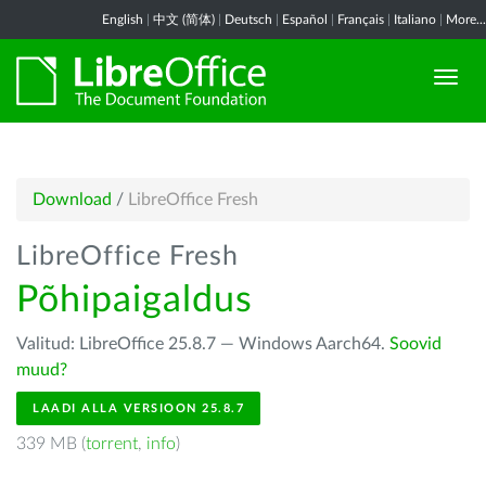
English
|
中文 (简体)
|
Deutsch
|
Español
|
Français
|
Italiano
|
More...
Download
/
LibreOffice Fresh
LibreOffice Fresh
Põhipaigaldus
Valitud: LibreOffice 25.8.7 — Windows Aarch64.
Soovid
muud?
LAADI ALLA VERSIOON 25.8.7
339 MB (
torrent
,
info
)