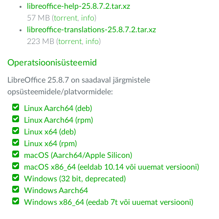
libreoffice-help-25.8.7.2.tar.xz
57 MB (
torrent
,
info
)
libreoffice-translations-25.8.7.2.tar.xz
223 MB (
torrent
,
info
)
Operatsioonisüsteemid
LibreOffice 25.8.7 on saadaval järgmistele
opsüsteemidele/platvormidele:
Linux Aarch64 (deb)
Linux Aarch64 (rpm)
Linux x64 (deb)
Linux x64 (rpm)
macOS (Aarch64/Apple Silicon)
macOS x86_64 (eeldab 10.14 või uuemat versiooni)
Windows (32 bit, deprecated)
Windows Aarch64
Windows x86_64 (eedab 7t või uuemat versiooni)