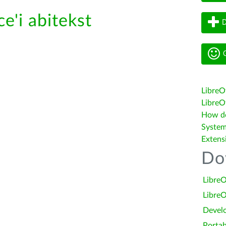
e'i abitekst
D
G
LibreO
LibreOf
How do 
System
Extens
Do
LibreO
LibreO
Devel
Portab