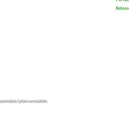
Releas
teemidele/platvormidele: