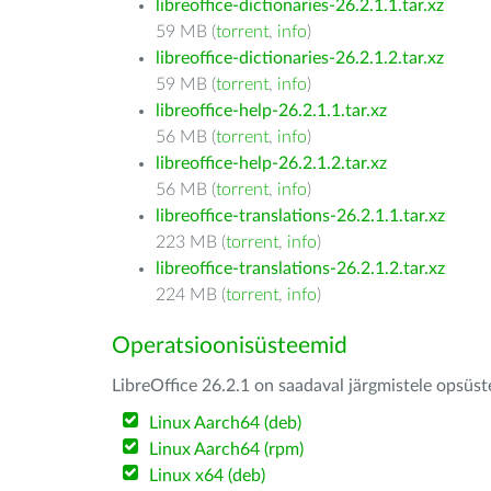
libreoffice-dictionaries-26.2.1.1.tar.xz
59 MB (
torrent
,
info
)
libreoffice-dictionaries-26.2.1.2.tar.xz
59 MB (
torrent
,
info
)
libreoffice-help-26.2.1.1.tar.xz
56 MB (
torrent
,
info
)
libreoffice-help-26.2.1.2.tar.xz
56 MB (
torrent
,
info
)
libreoffice-translations-26.2.1.1.tar.xz
223 MB (
torrent
,
info
)
libreoffice-translations-26.2.1.2.tar.xz
224 MB (
torrent
,
info
)
Operatsioonisüsteemid
LibreOffice 26.2.1 on saadaval järgmistele opsüs
Linux Aarch64 (deb)
Linux Aarch64 (rpm)
Linux x64 (deb)