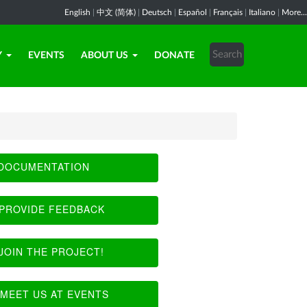
English
|
中文 (简体)
|
Deutsch
|
Español
|
Français
|
Italiano
|
More...
Y
EVENTS
ABOUT US
DONATE
DOCUMENTATION
PROVIDE FEEDBACK
JOIN THE PROJECT!
MEET US AT EVENTS