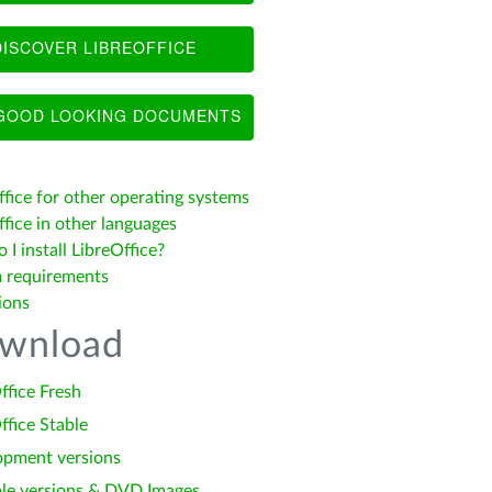
ISCOVER LIBREOFFICE
OOD LOOKING DOCUMENTS
ffice for other operating systems
fice in other languages
I install LibreOffice?
 requirements
ions
wnload
ffice Fresh
ffice Stable
opment versions
le versions & DVD Images