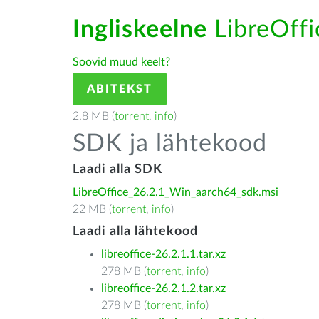
Ingliskeelne
LibreOffic
Soovid muud keelt?
ABITEKST
2.8 MB (
torrent
,
info
)
SDK ja lähtekood
Laadi alla SDK
LibreOffice_26.2.1_Win_aarch64_sdk.msi
22 MB (
torrent
,
info
)
Laadi alla lähtekood
libreoffice-26.2.1.1.tar.xz
278 MB (
torrent
,
info
)
libreoffice-26.2.1.2.tar.xz
278 MB (
torrent
,
info
)