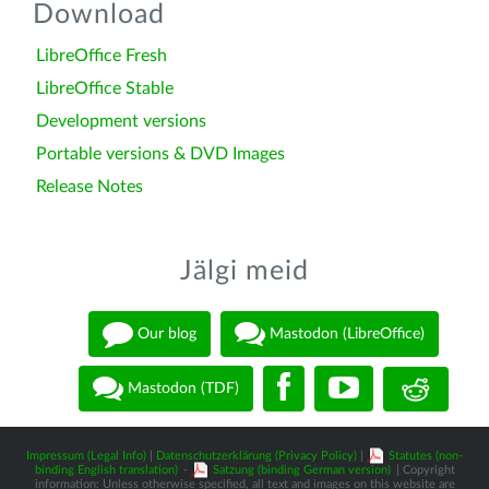
Download
LibreOffice Fresh
LibreOffice Stable
Development versions
Portable versions & DVD Images
Release Notes
Jälgi meid
Our blog
Mastodon (LibreOffice)
Mastodon (TDF)
Impressum (Legal Info)
|
Datenschutzerklärung (Privacy Policy)
|
Statutes (non-
binding English translation)
-
Satzung (binding German version)
| Copyright
information: Unless otherwise specified, all text and images on this website are