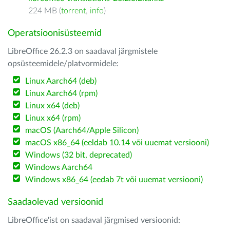
224 MB (
torrent
,
info
)
Operatsioonisüsteemid
LibreOffice 26.2.3 on saadaval järgmistele
opsüsteemidele/platvormidele:
Linux Aarch64 (deb)
Linux Aarch64 (rpm)
Linux x64 (deb)
Linux x64 (rpm)
macOS (Aarch64/Apple Silicon)
macOS x86_64 (eeldab 10.14 või uuemat versiooni)
Windows (32 bit, deprecated)
Windows Aarch64
Windows x86_64 (eedab 7t või uuemat versiooni)
Saadaolevad versioonid
LibreOffice'ist on saadaval järgmised versioonid: