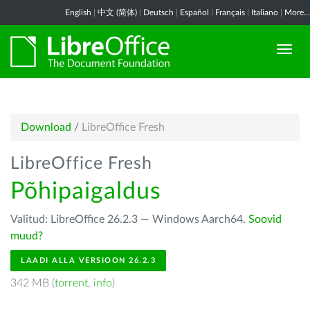
English
|
中文 (简体)
|
Deutsch
|
Español
|
Français
|
Italiano
|
More...
Download
/
LibreOffice Fresh
LibreOffice Fresh
Põhipaigaldus
Valitud: LibreOffice 26.2.3 — Windows Aarch64.
Soovid
muud?
LAADI ALLA VERSIOON 26.2.3
342 MB (
torrent
,
info
)