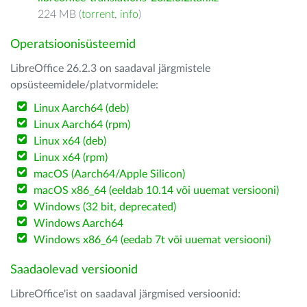
224 MB (
torrent
,
info
)
Operatsioonisüsteemid
LibreOffice 26.2.3 on saadaval järgmistele
opsüsteemidele/platvormidele:
Linux Aarch64 (deb)
Linux Aarch64 (rpm)
Linux x64 (deb)
Linux x64 (rpm)
macOS (Aarch64/Apple Silicon)
macOS x86_64 (eeldab 10.14 või uuemat versiooni)
Windows (32 bit, deprecated)
Windows Aarch64
Windows x86_64 (eedab 7t või uuemat versiooni)
Saadaolevad versioonid
LibreOffice'ist on saadaval järgmised versioonid: