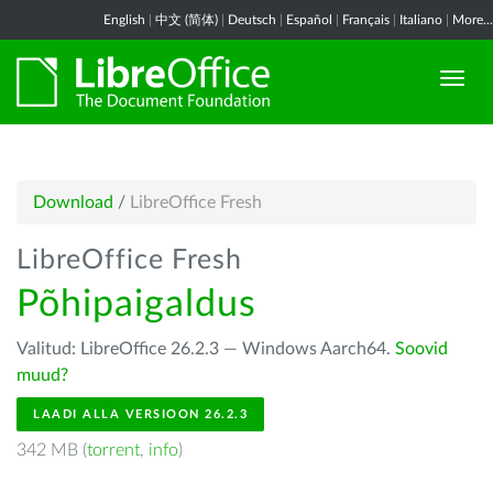
English
|
中文 (简体)
|
Deutsch
|
Español
|
Français
|
Italiano
|
More...
Download
/
LibreOffice Fresh
LibreOffice Fresh
Põhipaigaldus
Valitud: LibreOffice 26.2.3 — Windows Aarch64.
Soovid
muud?
LAADI ALLA VERSIOON 26.2.3
342 MB (
torrent
,
info
)