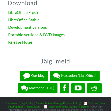
Download
LibreOffice Fresh
LibreOffice Stable
Development versions
Portable versions & DVD Images
Release Notes
Jälgi meid
Our blog
Mastodon (LibreOffice)
Mastodon (TDF)
Impressum (Legal Info)
|
Datenschutzerklärung (Privacy Policy)
|
Statutes (non-
binding English translation)
-
Satzung (binding German version)
| Copyright
information: Unless otherwise specified, all text and images on this website are