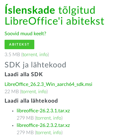
Íslenskade
tõlgitud
LibreOffice'i abitekst
Soovid muud keelt?
ABITEKST
3.5 MB (
torrent
,
info
)
SDK ja lähtekood
Laadi alla SDK
LibreOffice_26.2.3_Win_aarch64_sdk.msi
22 MB (
torrent
,
info
)
Laadi alla lähtekood
libreoffice-26.2.3.1.tar.xz
279 MB (
torrent
,
info
)
libreoffice-26.2.3.2.tar.xz
279 MB (
torrent
,
info
)