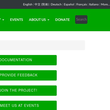
English
|
中文 (简体)
|
Deutsch
|
Español
|
Français
|
Italiano
|
More...
Y
EVENTS
ABOUT US
DONATE
DOCUMENTATION
PROVIDE FEEDBACK
JOIN THE PROJECT!
MEET US AT EVENTS