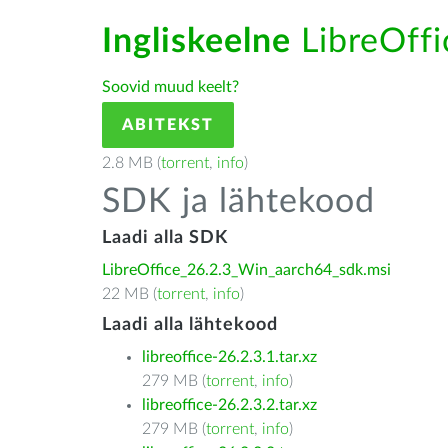
Ingliskeelne
LibreOffic
Soovid muud keelt?
ABITEKST
2.8 MB (
torrent
,
info
)
SDK ja lähtekood
Laadi alla SDK
LibreOffice_26.2.3_Win_aarch64_sdk.msi
22 MB (
torrent
,
info
)
Laadi alla lähtekood
libreoffice-26.2.3.1.tar.xz
279 MB (
torrent
,
info
)
libreoffice-26.2.3.2.tar.xz
279 MB (
torrent
,
info
)