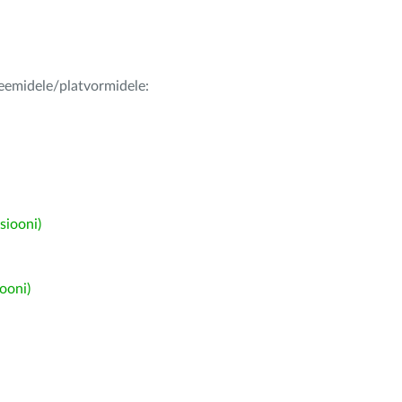
teemidele/platvormidele:
siooni)
ooni)