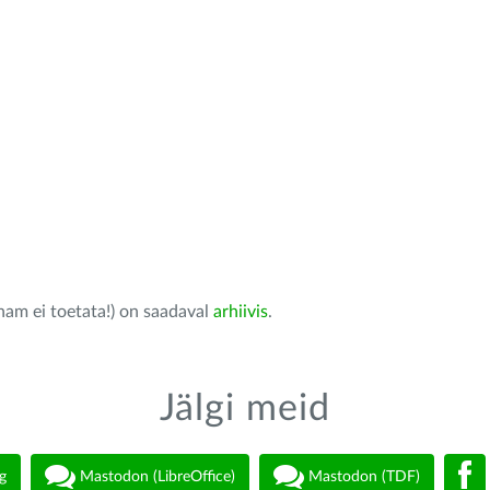
nam ei toetata!) on saadaval
arhiivis
.
Jälgi meid
g
Mastodon (LibreOffice)
Mastodon (TDF)