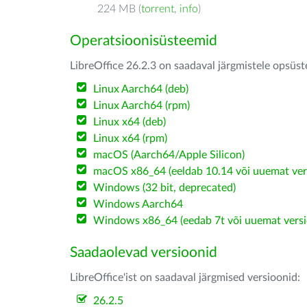
224 MB (
torrent
,
info
)
Operatsioonisüsteemid
LibreOffice 26.2.3 on saadaval järgmistele opsüs
Linux Aarch64 (deb)
Linux Aarch64 (rpm)
Linux x64 (deb)
Linux x64 (rpm)
macOS (Aarch64/Apple Silicon)
macOS x86_64 (eeldab 10.14 või uuemat ver
Windows (32 bit, deprecated)
Windows Aarch64
Windows x86_64 (eedab 7t või uuemat versi
Saadaolevad versioonid
LibreOffice'ist on saadaval järgmised versioonid:
26.2.5