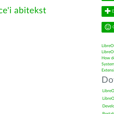
e'i abitekst
D
G
LibreO
LibreOf
How do 
System
Extens
Do
LibreO
LibreO
Devel
Portab