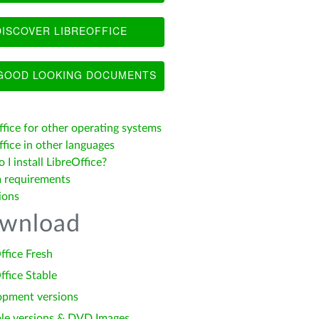
ISCOVER LIBREOFFICE
OOD LOOKING DOCUMENTS
ffice for other operating systems
fice in other languages
I install LibreOffice?
 requirements
ions
wnload
ffice Fresh
ffice Stable
opment versions
le versions & DVD Images