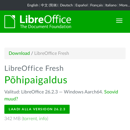
English
|
中文 (简体)
|
Deutsch
|
Español
|
Français
|
Italiano
|
More...
Download
/
LibreOffice Fresh
LibreOffice Fresh
Põhipaigaldus
Valitud: LibreOffice 26.2.3 — Windows Aarch64.
Soovid
muud?
LAADI ALLA VERSIOON 26.2.3
342 MB (
torrent
,
info
)