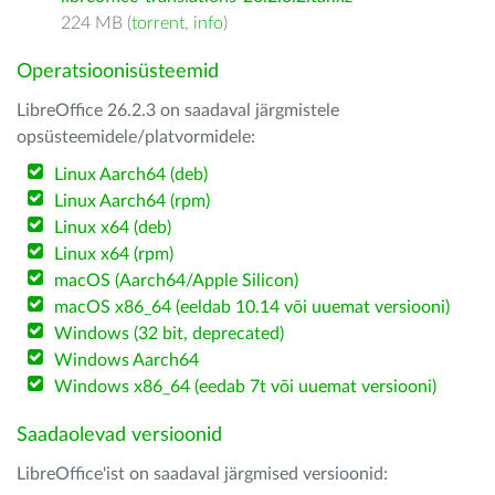
224 MB (
torrent
,
info
)
Operatsioonisüsteemid
LibreOffice 26.2.3 on saadaval järgmistele
opsüsteemidele/platvormidele:
Linux Aarch64 (deb)
Linux Aarch64 (rpm)
Linux x64 (deb)
Linux x64 (rpm)
macOS (Aarch64/Apple Silicon)
macOS x86_64 (eeldab 10.14 või uuemat versiooni)
Windows (32 bit, deprecated)
Windows Aarch64
Windows x86_64 (eedab 7t või uuemat versiooni)
Saadaolevad versioonid
LibreOffice'ist on saadaval järgmised versioonid: