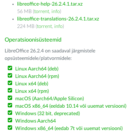
libreoffice-help-26.2.4.1.tar.xz
56 MB (
torrent
,
info
)
libreoffice-translations-26.2.4.1.tar.xz
224 MB (
torrent
,
info
)
Operatsioonisüsteemid
LibreOffice 26.2.4 on saadaval järgmistele
opsüsteemidele/platvormidele:
Linux Aarch64 (deb)
Linux Aarch64 (rpm)
Linux x64 (deb)
Linux x64 (rpm)
macOS (Aarch64/Apple Silicon)
macOS x86_64 (eeldab 10.14 või uuemat versiooni)
Windows (32 bit, deprecated)
Windows Aarch64
Windows x86_64 (eedab 7t või uuemat versiooni)