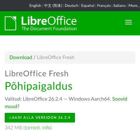
English
|
中文 (简体)
|
Deutsch
|
Español
|
Français
|
Italiano
|
More...
Download
/
LibreOffice Fresh
LibreOffice Fresh
Põhipaigaldus
Valitud: LibreOffice 26.2.4 — Windows Aarch64.
Soovid
muud?
LAADI ALLA VERSIOON 26.2.4
342 MB (
torrent
,
info
)