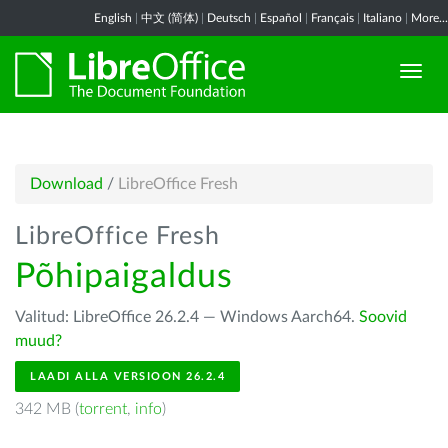
English
|
中文 (简体)
|
Deutsch
|
Español
|
Français
|
Italiano
|
More...
Download
/
LibreOffice Fresh
LibreOffice Fresh
Põhipaigaldus
Valitud: LibreOffice 26.2.4 — Windows Aarch64.
Soovid
muud?
LAADI ALLA VERSIOON 26.2.4
342 MB (
torrent
,
info
)