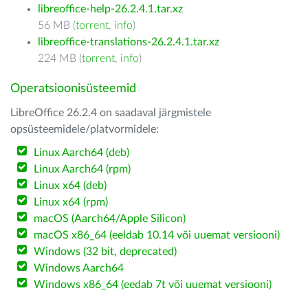
libreoffice-help-26.2.4.1.tar.xz
56 MB (
torrent
,
info
)
libreoffice-translations-26.2.4.1.tar.xz
224 MB (
torrent
,
info
)
Operatsioonisüsteemid
LibreOffice 26.2.4 on saadaval järgmistele
opsüsteemidele/platvormidele:
Linux Aarch64 (deb)
Linux Aarch64 (rpm)
Linux x64 (deb)
Linux x64 (rpm)
macOS (Aarch64/Apple Silicon)
macOS x86_64 (eeldab 10.14 või uuemat versiooni)
Windows (32 bit, deprecated)
Windows Aarch64
Windows x86_64 (eedab 7t või uuemat versiooni)