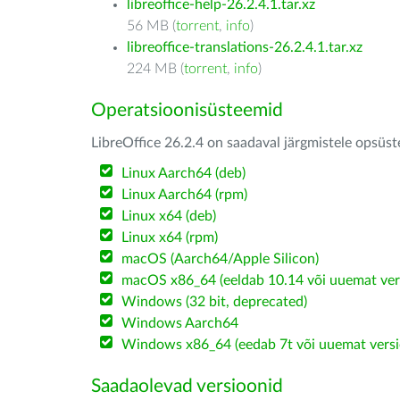
libreoffice-help-26.2.4.1.tar.xz
56 MB (
torrent
,
info
)
libreoffice-translations-26.2.4.1.tar.xz
224 MB (
torrent
,
info
)
Operatsioonisüsteemid
LibreOffice 26.2.4 on saadaval järgmistele opsüs
Linux Aarch64 (deb)
Linux Aarch64 (rpm)
Linux x64 (deb)
Linux x64 (rpm)
macOS (Aarch64/Apple Silicon)
macOS x86_64 (eeldab 10.14 või uuemat ver
Windows (32 bit, deprecated)
Windows Aarch64
Windows x86_64 (eedab 7t või uuemat versi
Saadaolevad versioonid