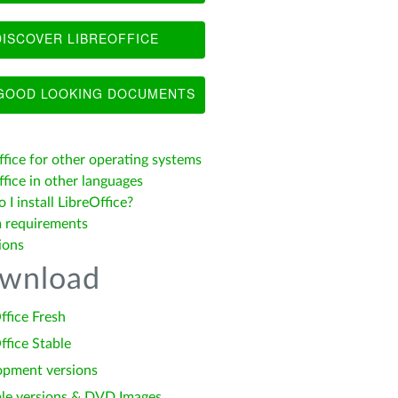
ISCOVER LIBREOFFICE
OOD LOOKING DOCUMENTS
ffice for other operating systems
fice in other languages
I install LibreOffice?
 requirements
ions
wnload
ffice Fresh
ffice Stable
opment versions
le versions & DVD Images