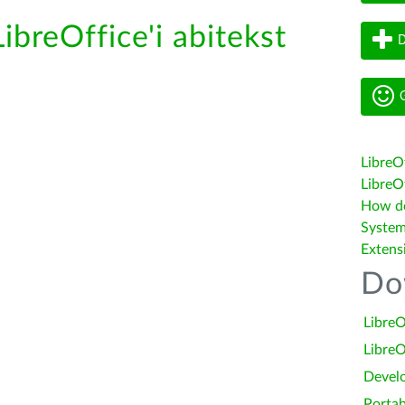
ibreOffice'i abitekst
D
G
LibreO
LibreOf
How do 
System
Extens
Do
LibreO
LibreO
Devel
Portab