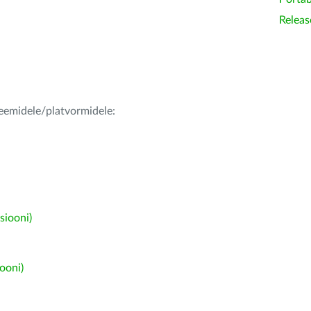
Releas
teemidele/platvormidele:
siooni)
ooni)