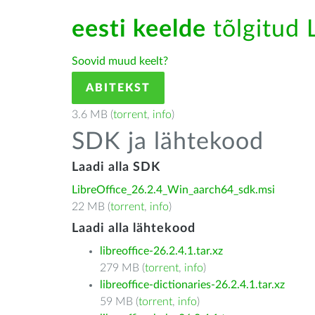
eesti keelde
tõlgitud L
Soovid muud keelt?
ABITEKST
3.6 MB (
torrent
,
info
)
SDK ja lähtekood
Laadi alla SDK
LibreOffice_26.2.4_Win_aarch64_sdk.msi
22 MB (
torrent
,
info
)
Laadi alla lähtekood
libreoffice-26.2.4.1.tar.xz
279 MB (
torrent
,
info
)
libreoffice-dictionaries-26.2.4.1.tar.xz
59 MB (
torrent
,
info
)