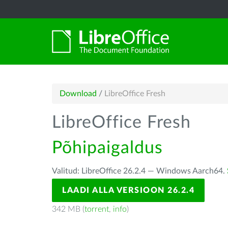
Download
/
LibreOffice Fresh
LibreOffice Fresh
Põhipaigaldus
Valitud: LibreOffice 26.2.4 — Windows Aarch64.
LAADI ALLA VERSIOON 26.2.4
342 MB (
torrent
,
info
)