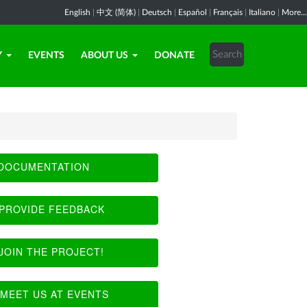
English
|
中文 (简体)
|
Deutsch
|
Español
|
Français
|
Italiano
|
More...
Y
EVENTS
ABOUT US
DONATE
DOCUMENTATION
PROVIDE FEEDBACK
JOIN THE PROJECT!
MEET US AT EVENTS