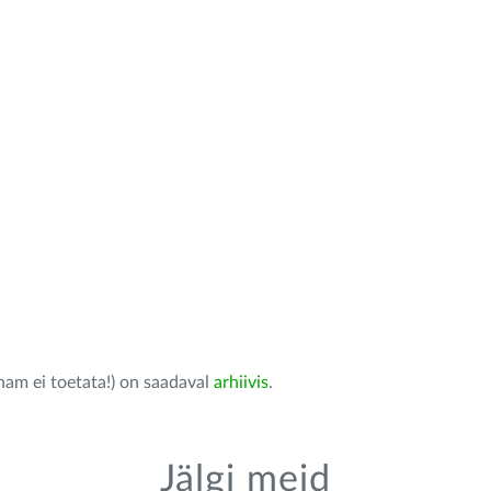
nam ei toetata!) on saadaval
arhiivis
.
Jälgi meid