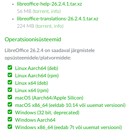
libreoffice-help-26.2.4.1.tar.xz
56 MB (
torrent
,
info
)
libreoffice-translations-26.2.4.1.tar.xz
224 MB (
torrent
,
info
)
Operatsioonisüsteemid
LibreOffice 26.2.4 on saadaval järgmistele
opsüsteemidele/platvormidele:
Linux Aarch64 (deb)
Linux Aarch64 (rpm)
Linux x64 (deb)
Linux x64 (rpm)
macOS (Aarch64/Apple Silicon)
macOS x86_64 (eeldab 10.14 või uuemat versiooni)
Windows (32 bit, deprecated)
Windows Aarch64
Windows x86_64 (eedab 7t või uuemat versiooni)