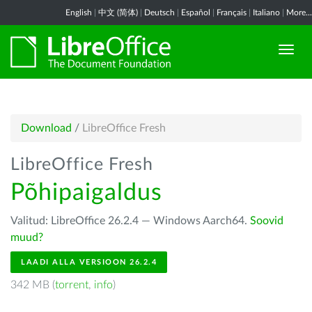
English
|
中文 (简体)
|
Deutsch
|
Español
|
Français
|
Italiano
|
More...
Download
/
LibreOffice Fresh
LibreOffice Fresh
Põhipaigaldus
Valitud: LibreOffice 26.2.4 — Windows Aarch64.
Soovid
muud?
LAADI ALLA VERSIOON 26.2.4
342 MB (
torrent
,
info
)