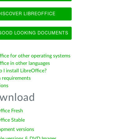
ISCOVER LIBREOFFICE
OOD LOOKING DOCUMENTS
ffice for other operating systems
fice in other languages
I install LibreOffice?
 requirements
ions
wnload
ffice Fresh
ffice Stable
opment versions
le versions & DVD Images