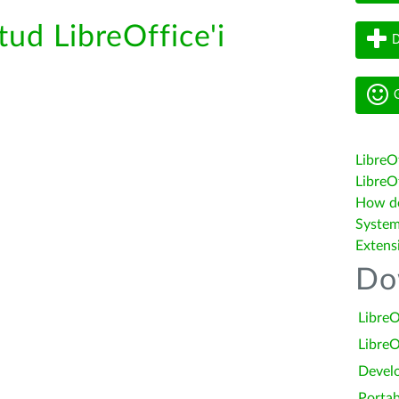
tud LibreOffice'i
D
G
LibreO
LibreOf
How do 
System
Extens
Do
LibreO
LibreO
Devel
Portab