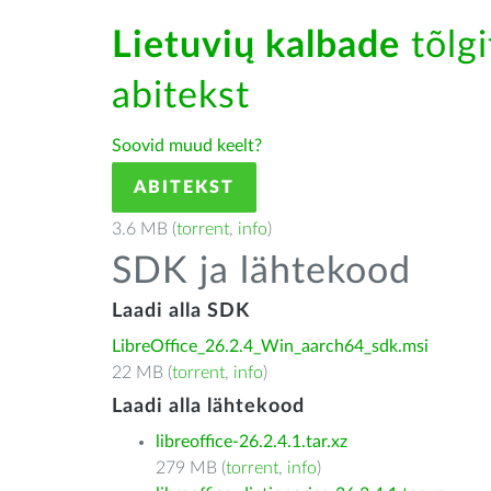
Lietuvių kalbade
tõlgi
abitekst
Soovid muud keelt?
ABITEKST
3.6 MB (
torrent
,
info
)
SDK ja lähtekood
Laadi alla SDK
LibreOffice_26.2.4_Win_aarch64_sdk.msi
22 MB (
torrent
,
info
)
Laadi alla lähtekood
libreoffice-26.2.4.1.tar.xz
279 MB (
torrent
,
info
)