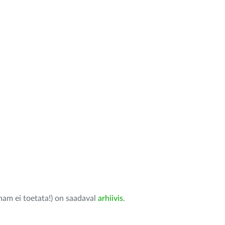
nam ei toetata!) on saadaval
arhiivis
.