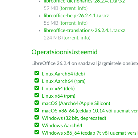
libreoffice-dictionaries-26.2.4.1.tar.xz
59 MB (
torrent
,
info
)
libreoffice-help-26.2.4.1.tar.xz
56 MB (
torrent
,
info
)
libreoffice-translations-26.2.4.1.tar.xz
224 MB (
torrent
,
info
)
Operatsioonisüsteemid
LibreOffice 26.2.4 on saadaval järgmistele opsüs
Linux Aarch64 (deb)
Linux Aarch64 (rpm)
Linux x64 (deb)
Linux x64 (rpm)
macOS (Aarch64/Apple Silicon)
macOS x86_64 (eeldab 10.14 või uuemat ver
Windows (32 bit, deprecated)
Windows Aarch64
Windows x86_64 (eedab 7t või uuemat versi