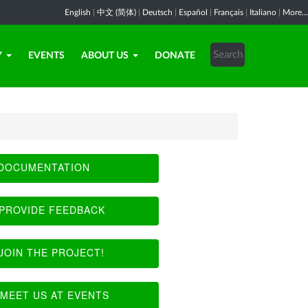
English
|
中文 (简体)
|
Deutsch
|
Español
|
Français
|
Italiano
|
More...
Y
EVENTS
ABOUT US
DONATE
DOCUMENTATION
PROVIDE FEEDBACK
JOIN THE PROJECT!
MEET US AT EVENTS