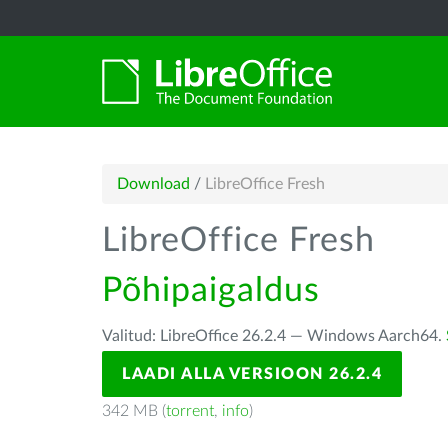
Download
/
LibreOffice Fresh
LibreOffice Fresh
Põhipaigaldus
Valitud: LibreOffice 26.2.4 — Windows Aarch64.
LAADI ALLA VERSIOON 26.2.4
342 MB (
torrent
,
info
)