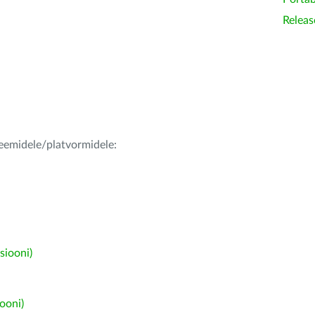
Releas
teemidele/platvormidele:
siooni)
ooni)