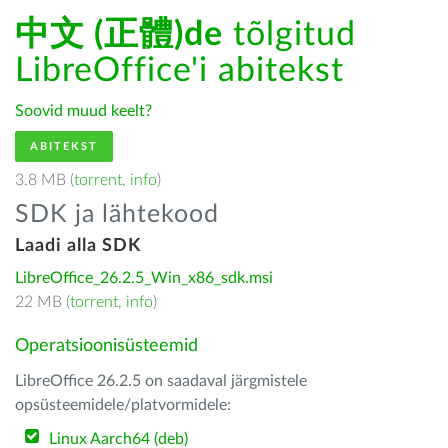
中文 (正體)de
tõlgitud
LibreOffice'i abitekst
Soovid muud keelt?
ABITEKST
3.8 MB (
torrent
,
info
)
SDK ja lähtekood
Laadi alla SDK
LibreOffice_26.2.5_Win_x86_sdk.msi
22 MB (
torrent
,
info
)
Operatsioonisüsteemid
LibreOffice 26.2.5 on saadaval järgmistele
opsüsteemidele/platvormidele:
Linux Aarch64 (deb)