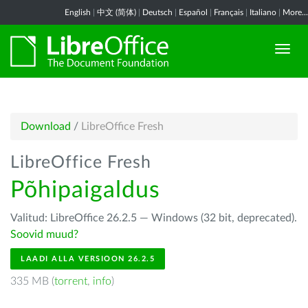
English
|
中文 (简体)
|
Deutsch
|
Español
|
Français
|
Italiano
|
More...
Download
/
LibreOffice Fresh
LibreOffice Fresh
Põhipaigaldus
Valitud: LibreOffice 26.2.5 — Windows (32 bit, deprecated).
Soovid muud?
LAADI ALLA VERSIOON 26.2.5
335 MB (
torrent
,
info
)