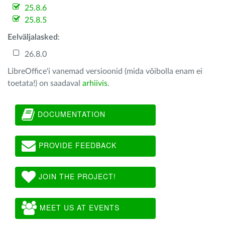
25.8.6
25.8.5
Eelväljalasked
:
26.8.0
LibreOffice'i vanemad versioonid (mida võibolla enam ei
toetata!) on saadaval
arhiivis
.
DOCUMENTATION
PROVIDE FEEDBACK
JOIN THE PROJECT!
MEET US AT EVENTS