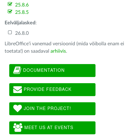
25.8.6
25.8.5
Eelväljalasked
:
26.8.0
LibreOffice'i vanemad versioonid (mida võibolla enam ei
toetata!) on saadaval
arhiivis
.
DOCUMENTATION
PROVIDE FEEDBACK
JOIN THE PROJECT!
MEET US AT EVENTS