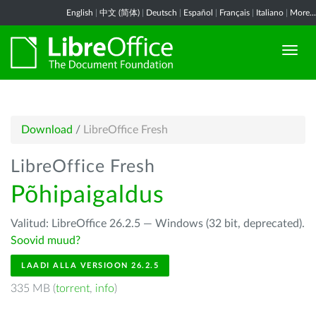
English
|
中文 (简体)
|
Deutsch
|
Español
|
Français
|
Italiano
|
More...
Download
/
LibreOffice Fresh
LibreOffice Fresh
Põhipaigaldus
Valitud: LibreOffice 26.2.5 — Windows (32 bit, deprecated).
Soovid muud?
LAADI ALLA VERSIOON 26.2.5
335 MB (
torrent
,
info
)