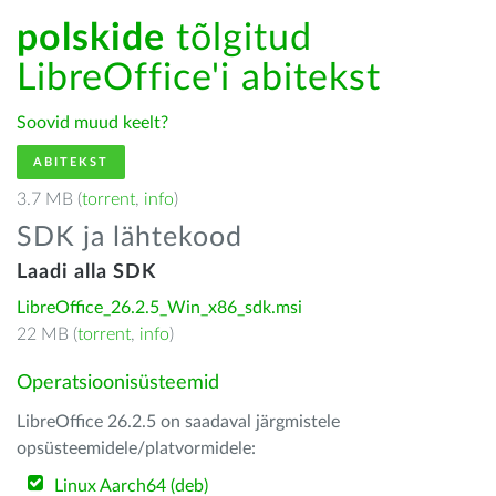
polskide
tõlgitud
LibreOffice'i abitekst
Soovid muud keelt?
ABITEKST
3.7 MB (
torrent
,
info
)
SDK ja lähtekood
Laadi alla SDK
LibreOffice_26.2.5_Win_x86_sdk.msi
22 MB (
torrent
,
info
)
Operatsioonisüsteemid
LibreOffice 26.2.5 on saadaval järgmistele
opsüsteemidele/platvormidele:
Linux Aarch64 (deb)