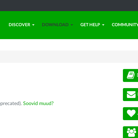
DISCOVER
DOWNLOAD
GET HELP
COMMUNIT
eprecated).
Soovid muud?