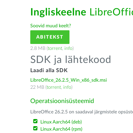
Ingliskeelne
LibreOffic
Soovid muud keelt?
ABITEKST
2.8 MB (
torrent
,
info
)
SDK ja lähtekood
Laadi alla SDK
LibreOffice_26.2.5_Win_x86_sdk.msi
22 MB (
torrent
,
info
)
Operatsioonisüsteemid
LibreOffice 26.2.5 on saadaval järgmistele opsüs
Linux Aarch64 (deb)
Linux Aarch64 (rpm)