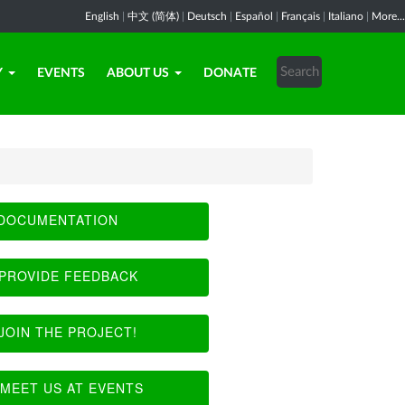
English
|
中文 (简体)
|
Deutsch
|
Español
|
Français
|
Italiano
|
More...
Y
EVENTS
ABOUT US
DONATE
DOCUMENTATION
PROVIDE FEEDBACK
JOIN THE PROJECT!
MEET US AT EVENTS