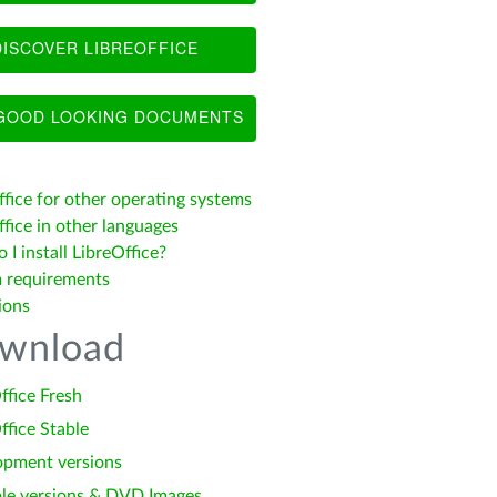
ISCOVER LIBREOFFICE
OOD LOOKING DOCUMENTS
ffice for other operating systems
fice in other languages
I install LibreOffice?
 requirements
ions
wnload
ffice Fresh
ffice Stable
opment versions
le versions & DVD Images