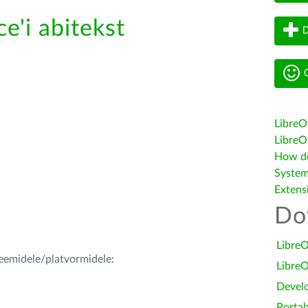
e'i abitekst
D
G
LibreO
LibreOf
How do 
System
Extens
Do
LibreO
teemidele/platvormidele:
LibreO
Devel
Portab