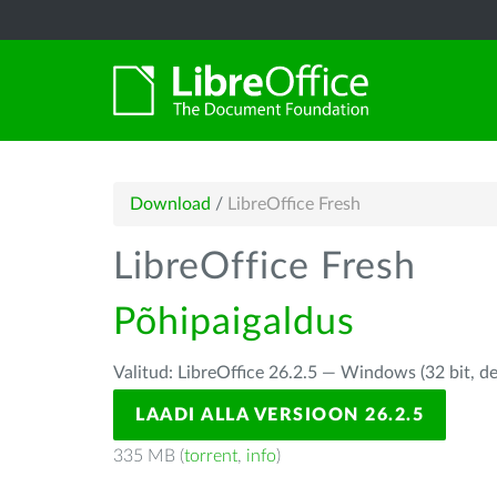
Download
/
LibreOffice Fresh
LibreOffice Fresh
Põhipaigaldus
Valitud: LibreOffice 26.2.5 — Windows (32 bit, d
LAADI ALLA VERSIOON 26.2.5
335 MB (
torrent
,
info
)