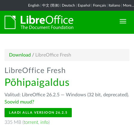
English
|
中文 (简体)
|
Deutsch
|
Español
|
Français
|
Italiano
|
More...
Download
/
LibreOffice Fresh
LibreOffice Fresh
Põhipaigaldus
Valitud: LibreOffice 26.2.5 — Windows (32 bit, deprecated).
Soovid muud?
LAADI ALLA VERSIOON 26.2.5
335 MB (
torrent
,
info
)