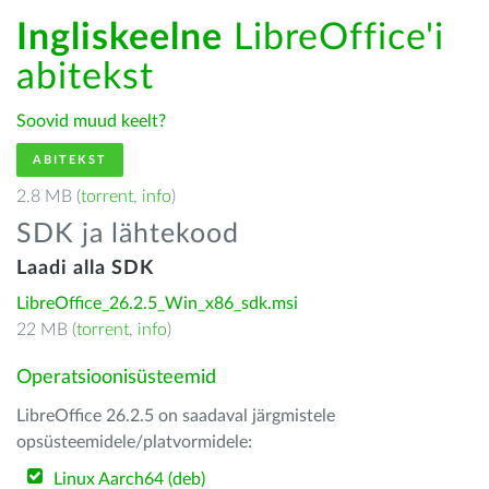
Ingliskeelne
LibreOffice'i
abitekst
Soovid muud keelt?
ABITEKST
2.8 MB (
torrent
,
info
)
SDK ja lähtekood
Laadi alla SDK
LibreOffice_26.2.5_Win_x86_sdk.msi
22 MB (
torrent
,
info
)
Operatsioonisüsteemid
LibreOffice 26.2.5 on saadaval järgmistele
opsüsteemidele/platvormidele:
Linux Aarch64 (deb)