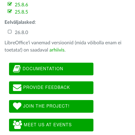
25.8.6
25.8.5
Eelväljalasked
:
26.8.0
LibreOffice'i vanemad versioonid (mida võibolla enam ei
toetata!) on saadaval
arhiivis
.
DOCUMENTATION
PROVIDE FEEDBACK
JOIN THE PROJECT!
MEET US AT EVENTS