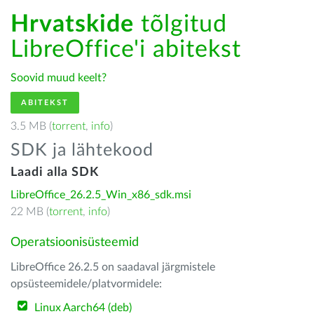
Hrvatskide
tõlgitud
LibreOffice'i abitekst
Soovid muud keelt?
ABITEKST
3.5 MB (
torrent
,
info
)
SDK ja lähtekood
Laadi alla SDK
LibreOffice_26.2.5_Win_x86_sdk.msi
22 MB (
torrent
,
info
)
Operatsioonisüsteemid
LibreOffice 26.2.5 on saadaval järgmistele
opsüsteemidele/platvormidele:
Linux Aarch64 (deb)