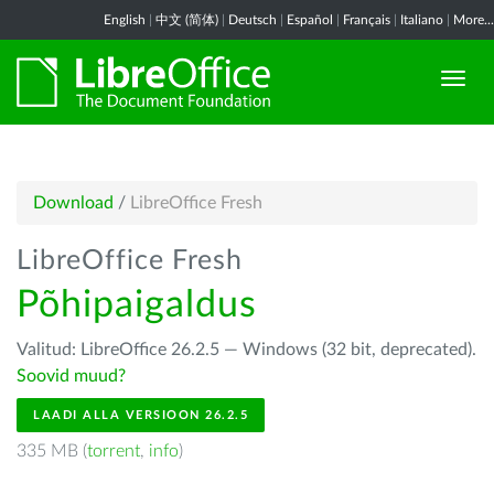
English
|
中文 (简体)
|
Deutsch
|
Español
|
Français
|
Italiano
|
More...
Download
/
LibreOffice Fresh
LibreOffice Fresh
Põhipaigaldus
Valitud: LibreOffice 26.2.5 — Windows (32 bit, deprecated).
Soovid muud?
LAADI ALLA VERSIOON 26.2.5
335 MB (
torrent
,
info
)