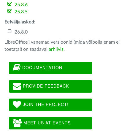
25.8.6
25.8.5
Eelväljalasked
:
26.8.0
LibreOffice'i vanemad versioonid (mida võibolla enam ei
toetata!) on saadaval
arhiivis
.
DOCUMENTATION
PROVIDE FEEDBACK
JOIN THE PROJECT!
MEET US AT EVENTS