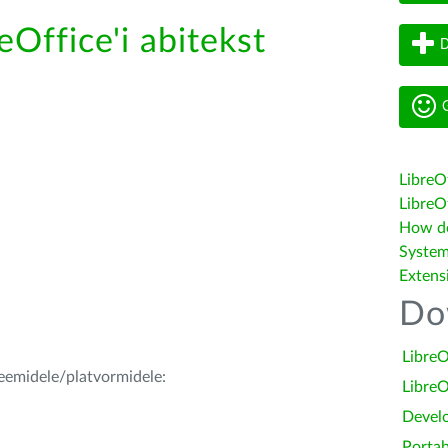
eOffice'i abitekst
D
G
LibreO
LibreOf
How do 
System
Extens
Do
LibreO
teemidele/platvormidele:
LibreO
Devel
Portab