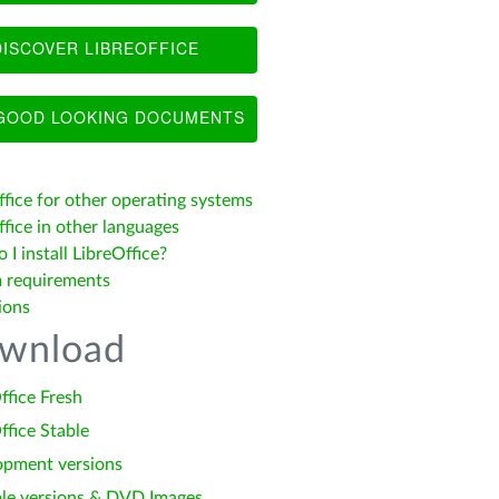
ISCOVER LIBREOFFICE
OOD LOOKING DOCUMENTS
ffice for other operating systems
fice in other languages
I install LibreOffice?
 requirements
ions
wnload
ffice Fresh
ffice Stable
opment versions
le versions & DVD Images