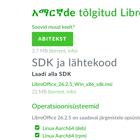
አማርኛde
tõlgitud Libr
Soovid muud keelt?
ABITEKST
3.7 MB (
torrent
,
info
)
SDK ja lähtekood
Laadi alla SDK
LibreOffice_26.2.5_Win_x86_sdk.msi
22 MB (
torrent
,
info
)
Operatsioonisüsteemid
LibreOffice 26.2.5 on saadaval järgmistele opsüs
Linux Aarch64 (deb)
Linux Aarch64 (rpm)