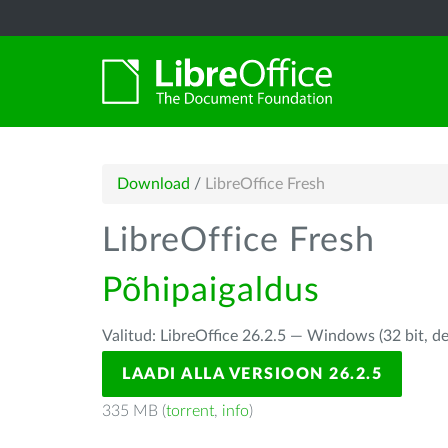
Download
/
LibreOffice Fresh
LibreOffice Fresh
Põhipaigaldus
Valitud: LibreOffice 26.2.5 — Windows (32 bit, d
LAADI ALLA VERSIOON 26.2.5
335 MB (
torrent
,
info
)