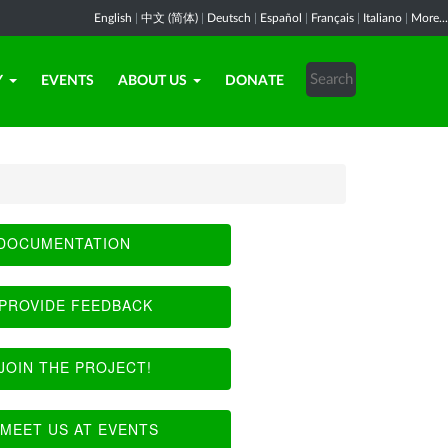
English
|
中文 (简体)
|
Deutsch
|
Español
|
Français
|
Italiano
|
More...
Y
EVENTS
ABOUT US
DONATE
DOCUMENTATION
PROVIDE FEEDBACK
JOIN THE PROJECT!
MEET US AT EVENTS