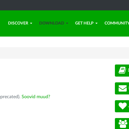
DISCOVER
DOWNLOAD
GET HELP
COMMUNIT
eprecated).
Soovid muud?