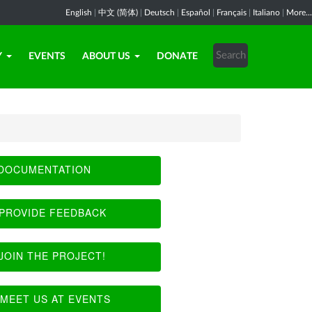
English
|
中文 (简体)
|
Deutsch
|
Español
|
Français
|
Italiano
|
More...
Y
EVENTS
ABOUT US
DONATE
DOCUMENTATION
PROVIDE FEEDBACK
JOIN THE PROJECT!
MEET US AT EVENTS