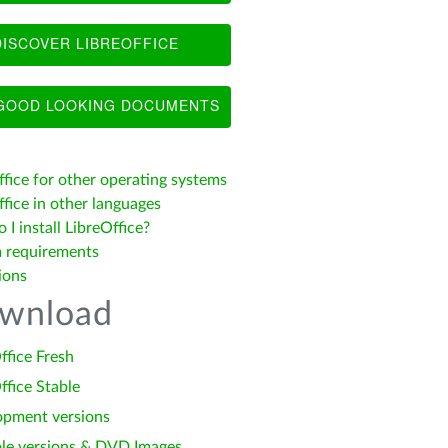
ISCOVER LIBREOFFICE
OOD LOOKING DOCUMENTS
ffice for other operating systems
fice in other languages
I install LibreOffice?
 requirements
ions
wnload
ffice Fresh
ffice Stable
opment versions
le versions & DVD Images