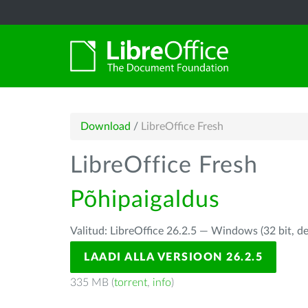
Download
/
LibreOffice Fresh
LibreOffice Fresh
Põhipaigaldus
Valitud: LibreOffice 26.2.5 — Windows (32 bit, d
LAADI ALLA VERSIOON 26.2.5
335 MB (
torrent
,
info
)