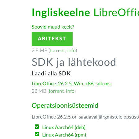
Ingliskeelne
LibreOffic
Soovid muud keelt?
ABITEKST
2.8 MB (
torrent
,
info
)
SDK ja lähtekood
Laadi alla SDK
LibreOffice_26.2.5_Win_x86_sdk.msi
22 MB (
torrent
,
info
)
Operatsioonisüsteemid
LibreOffice 26.2.5 on saadaval järgmistele opsüs
Linux Aarch64 (deb)
Linux Aarch64 (rpm)