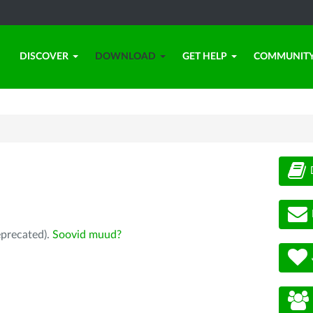
DISCOVER
DOWNLOAD
GET HELP
COMMUNIT
eprecated).
Soovid muud?