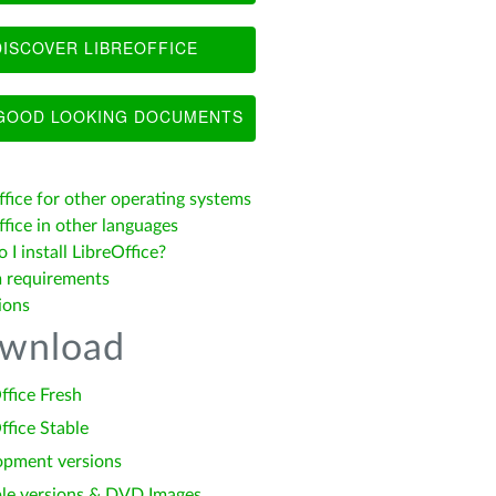
ISCOVER LIBREOFFICE
OOD LOOKING DOCUMENTS
ffice for other operating systems
fice in other languages
I install LibreOffice?
 requirements
ions
wnload
ffice Fresh
ffice Stable
opment versions
le versions & DVD Images