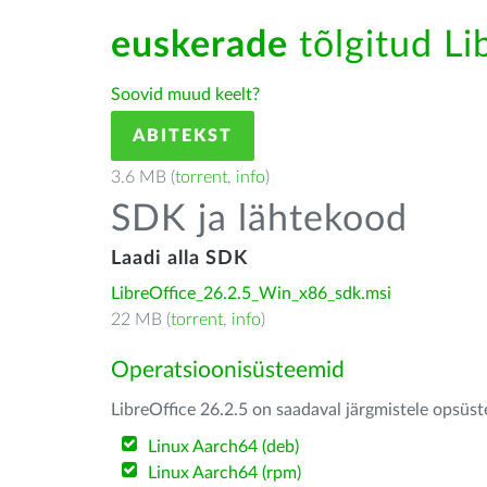
euskerade
tõlgitud Lib
Soovid muud keelt?
ABITEKST
3.6 MB (
torrent
,
info
)
SDK ja lähtekood
Laadi alla SDK
LibreOffice_26.2.5_Win_x86_sdk.msi
22 MB (
torrent
,
info
)
Operatsioonisüsteemid
LibreOffice 26.2.5 on saadaval järgmistele opsüs
Linux Aarch64 (deb)
Linux Aarch64 (rpm)