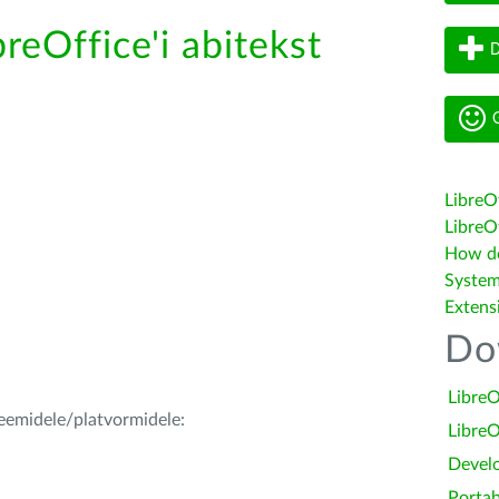
reOffice'i abitekst
D
G
LibreO
LibreOf
How do 
System
Extens
Do
LibreO
teemidele/platvormidele:
LibreO
Devel
Portab