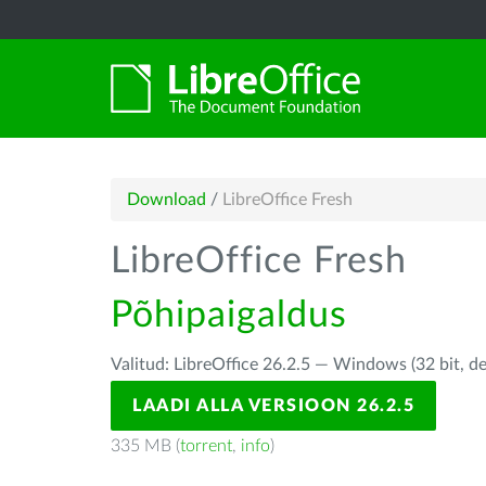
Download
/
LibreOffice Fresh
LibreOffice Fresh
Põhipaigaldus
Valitud: LibreOffice 26.2.5 — Windows (32 bit, d
LAADI ALLA VERSIOON 26.2.5
335 MB (
torrent
,
info
)