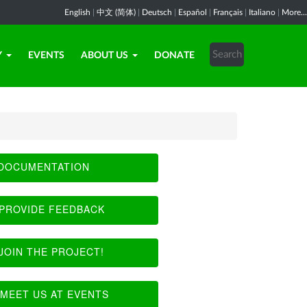
English
|
中文 (简体)
|
Deutsch
|
Español
|
Français
|
Italiano
|
More...
Y
EVENTS
ABOUT US
DONATE
DOCUMENTATION
PROVIDE FEEDBACK
JOIN THE PROJECT!
MEET US AT EVENTS