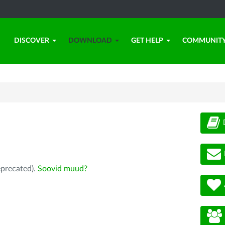
DISCOVER
DOWNLOAD
GET HELP
COMMUNIT
eprecated).
Soovid muud?