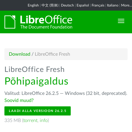
English
|
中文 (简体)
|
Deutsch
|
Español
|
Français
|
Italiano
|
More...
Download
/
LibreOffice Fresh
LibreOffice Fresh
Põhipaigaldus
Valitud: LibreOffice 26.2.5 — Windows (32 bit, deprecated).
Soovid muud?
LAADI ALLA VERSIOON 26.2.5
335 MB (
torrent
,
info
)