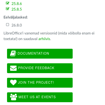
25.8.6
25.8.5
Eelväljalasked
:
26.8.0
LibreOffice'i vanemad versioonid (mida võibolla enam ei
toetata!) on saadaval
arhiivis
.
DOCUMENTATION
PROVIDE FEEDBACK
JOIN THE PROJECT!
MEET US AT EVENTS