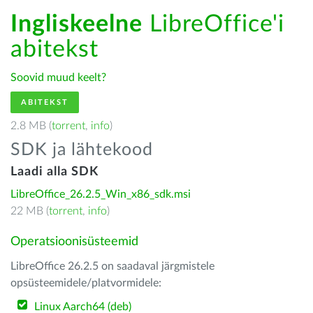
Ingliskeelne
LibreOffice'i
abitekst
Soovid muud keelt?
ABITEKST
2.8 MB (
torrent
,
info
)
SDK ja lähtekood
Laadi alla SDK
LibreOffice_26.2.5_Win_x86_sdk.msi
22 MB (
torrent
,
info
)
Operatsioonisüsteemid
LibreOffice 26.2.5 on saadaval järgmistele
opsüsteemidele/platvormidele:
Linux Aarch64 (deb)