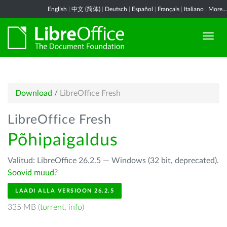
English
|
中文 (简体)
|
Deutsch
|
Español
|
Français
|
Italiano
|
More...
Download
/
LibreOffice Fresh
LibreOffice Fresh
Põhipaigaldus
Valitud: LibreOffice 26.2.5 — Windows (32 bit, deprecated).
Soovid muud?
LAADI ALLA VERSIOON 26.2.5
335 MB (
torrent
,
info
)