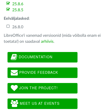
25.8.6
25.8.5
Eelväljalasked
:
26.8.0
LibreOffice'i vanemad versioonid (mida võibolla enam ei
toetata!) on saadaval
arhiivis
.
DOCUMENTATION
PROVIDE FEEDBACK
JOIN THE PROJECT!
MEET US AT EVENTS