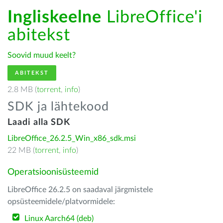
Ingliskeelne
LibreOffice'i
abitekst
Soovid muud keelt?
ABITEKST
2.8 MB (
torrent
,
info
)
SDK ja lähtekood
Laadi alla SDK
LibreOffice_26.2.5_Win_x86_sdk.msi
22 MB (
torrent
,
info
)
Operatsioonisüsteemid
LibreOffice 26.2.5 on saadaval järgmistele
opsüsteemidele/platvormidele:
Linux Aarch64 (deb)