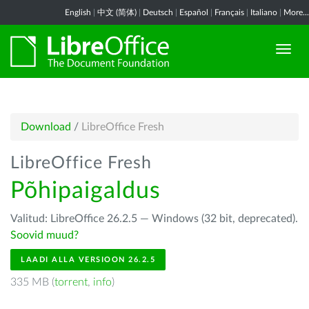
English
|
中文 (简体)
|
Deutsch
|
Español
|
Français
|
Italiano
|
More...
Download
/
LibreOffice Fresh
LibreOffice Fresh
Põhipaigaldus
Valitud: LibreOffice 26.2.5 — Windows (32 bit, deprecated).
Soovid muud?
LAADI ALLA VERSIOON 26.2.5
335 MB (
torrent
,
info
)