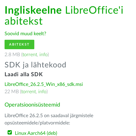
Ingliskeelne
LibreOffice'i
abitekst
Soovid muud keelt?
ABITEKST
2.8 MB (
torrent
,
info
)
SDK ja lähtekood
Laadi alla SDK
LibreOffice_26.2.5_Win_x86_sdk.msi
22 MB (
torrent
,
info
)
Operatsioonisüsteemid
LibreOffice 26.2.5 on saadaval järgmistele
opsüsteemidele/platvormidele:
Linux Aarch64 (deb)