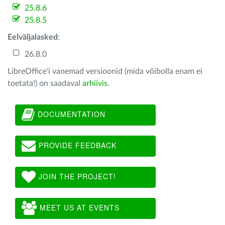
25.8.6
25.8.5
Eelväljalasked
:
26.8.0
LibreOffice'i vanemad versioonid (mida võibolla enam ei
toetata!) on saadaval
arhiivis
.
DOCUMENTATION
PROVIDE FEEDBACK
JOIN THE PROJECT!
MEET US AT EVENTS